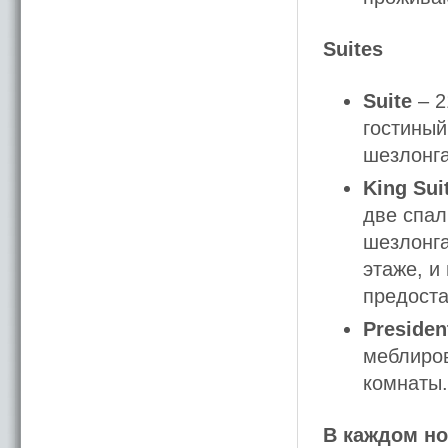
Suites
Suite
– 2
гостиный
шезлонга
King Sui
две спал
шезлонг
этаже, и
предоста
President
меблиров
комнаты.
В каждом н