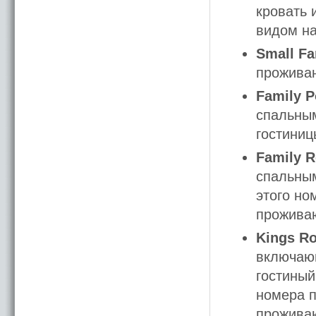
кровать 
видом на
Small F
проживан
Family 
спальным
гостиниц
Family R
спальным
этого но
прожива
Kings R
включающ
гостиный
номера 
прожива