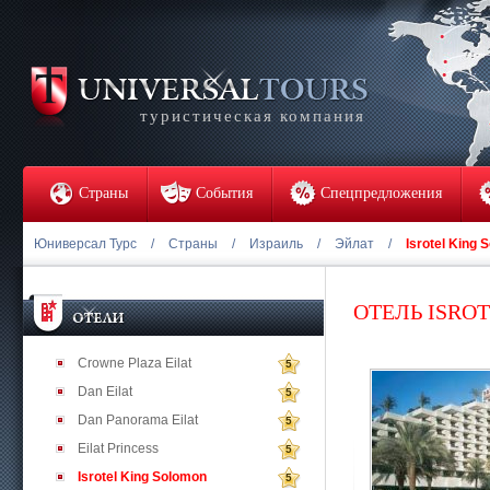
туристическая компания
Страны
События
Спецпредложения
Юниверсал Турс
/
Страны
/
Израиль
/
Эйлат
/
Isrotel King 
ОТЕЛЬ ISRO
Crowne Plaza Eilat
5
Dan Eilat
5
Dan Panorama Eilat
5
Eilat Princess
5
Isrotel King Solomon
5