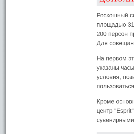
Роскошный с
площадью 317
200 персон п
Для совещан
На первом эт
указаны час
условия, поз
пользоваться
Кроме основн
центр "Espri
сувенирными 