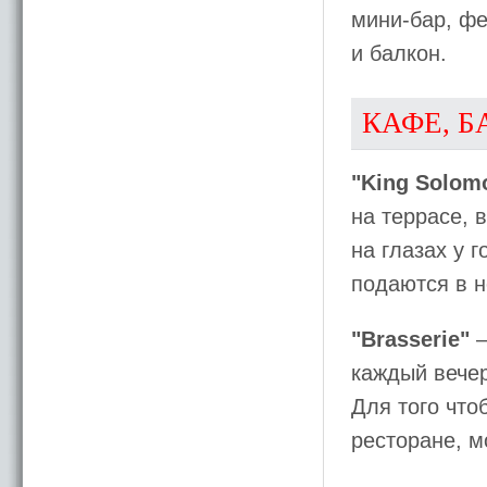
мини-бар, фе
и балкон.
КАФЕ, Б
"King Solomo
на террасе, 
на глазах у г
подаются в н
"Brasserie"
–
каждый вечер
Для того что
ресторане, м