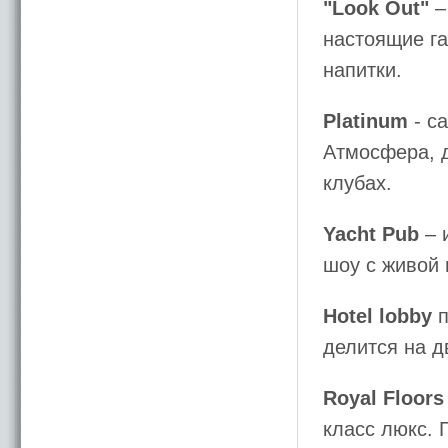
"Look Out"
–
настоящие га
напитки.
Platinum
- с
Атмосфера, д
клубах.
Yacht Pub
– 
шоу с живой 
Hotel lobby
п
делится на д
Royal Floors
класс люкс. 