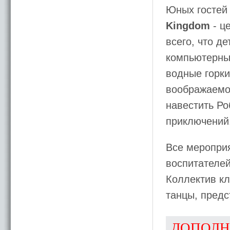
Юных гостей
Kingdom
- ц
всего, что д
компьютерные
водные горки
воображаемой
навестить Ро
приключений
Все меропри
воспитателе
Коллектив кл
танцы, предс
ДОПОЛН