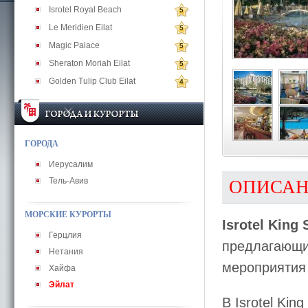
Isrotel Royal Beach
5
Le Meridien Eilat
5
Magic Palace
5
Sheraton Moriah Eilat
5
Golden Tulip Club Eilat
4
ГОРОДА
Иерусалим
Тель-Авив
ОПИСА
МОРСКИЕ КУРОРТЫ
Isrotel King
Герцлия
предлагающи
Нетания
мероприятия
Хайфа
Эйлат
В Isrotel Ki