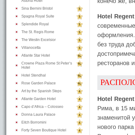
конечо же, в
Astoria Hotel
Sina Bernini Bristol
5
Hotel Regent
Spagna Royal Suite
5
Splendide Royal
современные
5
The St. Regis Rome
5
оформления.
The Westin Excelsior
5
без труда до
Villanocetta
5
достопримеча
Atlante Star Hotel
4L
ресторанов и
Crowne Plaza Rome St Peter’s
4L
Hotel
Hotel Stendhal
4L
РАСПОЛ
Rose Garden Palace
4L
Art by the Spanish Steps
4
Hotel Regent
Atlante Garden Hotel
4
Capo d’Africa – Colosseo
Рима, в 15 м
4
Donna Laura Palace
4
знаменитой у
Eitch Borromini
4
нового парка 
Forty Seven Boutique Hotel
4