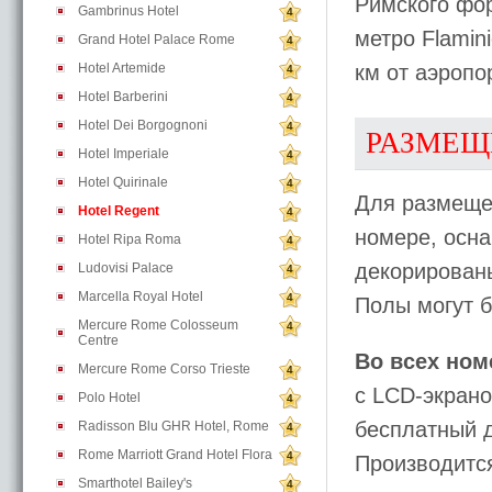
Римского фор
Gambrinus Hotel
4
метро Flamin
Grand Hotel Palace Rome
4
Hotel Artemide
км от аэропо
4
Hotel Barberini
4
Hotel Dei Borgognoni
4
РАЗМЕЩ
Hotel Imperiale
4
Hotel Quirinale
4
Для размещ
Hotel Regent
4
номере, осн
Hotel Ripa Roma
4
декорирован
Ludovisi Palace
4
Marcella Royal Hotel
4
Полы могут б
Mercure Rome Colosseum
4
Centre
Во всех ном
Mercure Rome Corso Trieste
4
с LCD-экрано
Polo Hotel
4
бесплатный д
Radisson Blu GHR Hotel, Rome
4
Rome Marriott Grand Hotel Flora
4
Производитс
Smarthotel Bailey's
4