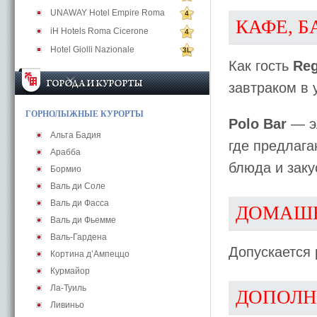
UNAWAY Hotel Empire Roma
4
КАФЕ, Б
iH Hotels Roma Cicerone
4
Hotel Giolli Nazionale
3L
Как гость
Re
завтраком в 
ГОРНОЛЫЖНЫЕ КУРОРТЫ
Polo Bar
— эл
Альта Бадия
где предлага
Арабба
блюда и заку
Бормио
Валь ди Соле
Валь ди Фасса
ДОМАШ
Валь ди Фьемме
Валь-Гардена
Допускается
Кортина д’Ампеццо
Курмайор
Ла-Туиль
ДОПОЛН
Ливиньо