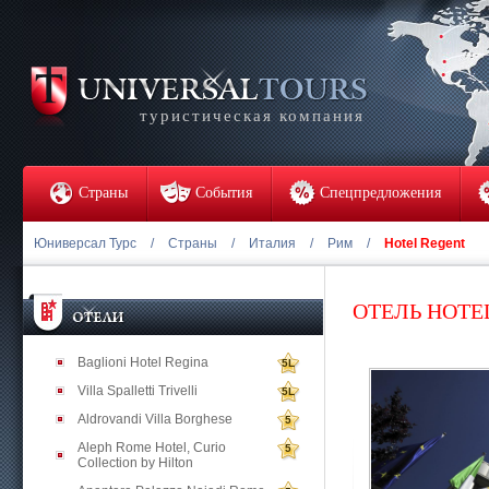
туристическая компания
Страны
События
Спецпредложения
Юниверсал Турс
/
Страны
/
Италия
/
Рим
/
Hotel Regent
ОТЕЛЬ HOTE
Baglioni Hotel Regina
5L
Villa Spalletti Trivelli
5L
Aldrovandi Villa Borghese
5
Aleph Rome Hotel, Curio
5
Collection by Hilton