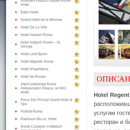
Anantara Palazzo Naiadi Rome
5
Hotel
Eden Hotel
5
Grand Hotel de la Minerve
5
Hotel De La Ville
5
Hotel Hassler Roma
5
Hotel Indigo® Rome – St.
5
George
Hotel Lord Byron
5
Hotel Majestic Roma
5
Hotel d'Inghilterra
5
Hotel de Russie
ОПИСА
5
InterContinental Rome
5
Ambasciatori Palace, an IHG
Hotel
Hotel Regent
Parco Dei Principi Grand Hotel &
5
расположивши
Spa
Portrait Roma
услугам гос
5
Radisson Blu es. Hotel
5
ресторан и б
Rome Cavalieri, A Waldorf
5