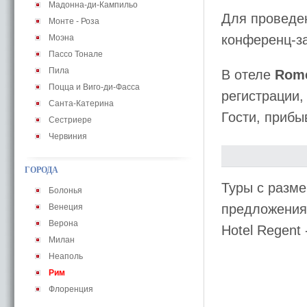
Мадонна-ди-Кампильо
Для проведе
Монте - Роза
конференц-з
Моэна
Пассо Тонале
Пила
В отеле
Rome
Поцца и Виго-ди-Фасса
регистрации,
Санта-Катерина
Гости, прибы
Сестриере
Червиния
ГОРОДА
Туры с разме
Болонья
предложения 
Венеция
Верона
Hotel Regen
Милан
Неаполь
Рим
Флоренция