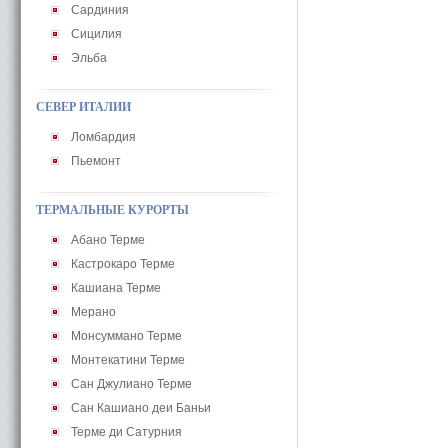
Сардиния
Сицилия
Эльба
СЕВЕР ИТАЛИИ
Ломбардия
Пьемонт
ТЕРМАЛЬНЫЕ КУРОРТЫ
Абано Терме
Кастрокаро Терме
Кашиана Терме
Мерано
Монсуммано Терме
Монтекатини Терме
Сан Джулиано Терме
Сан Кашиано деи Баньи
Терме ди Сатурния