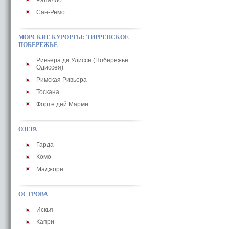
Рапалло
Сан-Ремо
МОРСКИЕ КУРОРТЫ: ТИРРЕНСКОЕ
ПОБЕРЕЖЬЕ
Ривьера ди Улиссе (Побережье
Одиссея)
Римская Ривьера
Тоскана
Форте дей Марми
ОЗЕРА
Гарда
Комо
Маджоре
ОСТРОВА
Искья
Капри