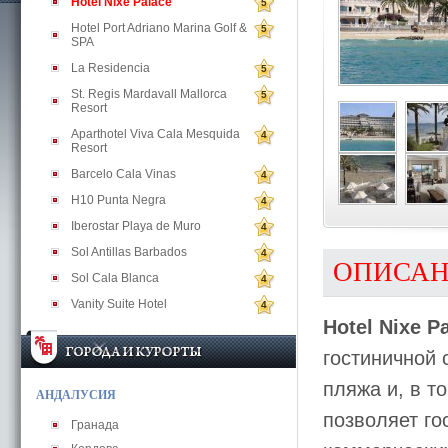
Hotel Nixe Palace
5
Hotel Port Adriano Marina Golf &
5
SPA
La Residencia
5
St. Regis Mardavall Mallorca
5
Resort
Aparthotel Viva Cala Mesquida
4
Resort
Barcelo Cala Vinas
4
H10 Punta Negra
4
Iberostar Playa de Muro
4
Sol Antillas Barbados
4
ОПИСА
Sol Cala Blanca
4
Vanity Suite Hotel
4
Hotel Nixe P
гостиничной 
пляжа и, в т
АНДАЛУСИЯ
позволяет го
Гранада