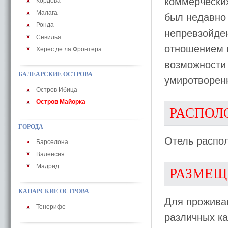
коммерчески
Кордова
Малага
был недавно 
Ронда
непревзойде
Севилья
отношением п
Херес де ла Фронтера
возможности 
БАЛЕАРСКИЕ ОСТРОВА
умиротворенн
Остров Ибица
Остров Майорка
РАСПОЛ
ГОРОДА
Отель распол
Барселона
Валенсия
Мадрид
РАЗМЕЩ
КАНАРСКИЕ ОСТРОВА
Для прожива
Тенерифе
различных ка