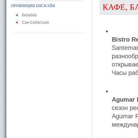
КАФЕ, Б
ПРОВИНЦИЯ БИСКАЙЯ
Бильбао
Сан-Себастьян
Bistro R
Santemar
разнообр
открывае
Часы раб
Agumar 
сезон ре
Agumar R
междунар