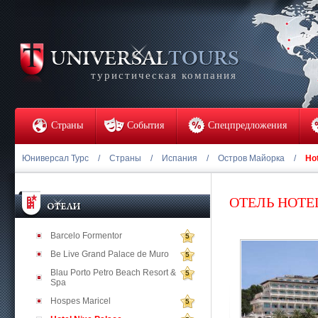
туристическая компания
Страны
События
Спецпредложения
Юниверсал Турс
/
Страны
/
Испания
/
Остров Майорка
/
Hot
ОТЕЛЬ HOTE
Barcelo Formentor
5
Be Live Grand Palace de Muro
5
Blau Porto Petro Beach Resort &
5
Spa
Hospes Maricel
5