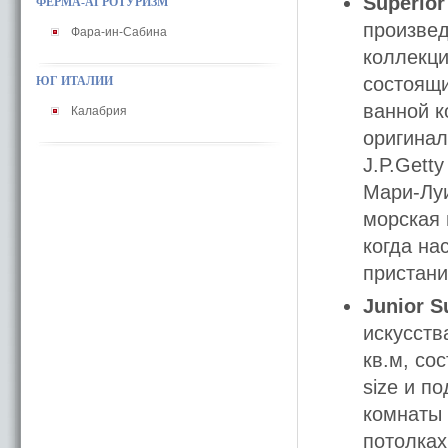
Superior
ФЕРМА-АГРОТУРИЗМ
произвед
Фара-ин-Сабина
коллекци
состоящи
ЮГ ИТАЛИИ
ванной к
Калабрия
оригинал
J.P.Gett
Мари-Луи
морская 
когда на
пристан
Junior S
искусств
кв.м, со
size и п
комнаты
потолках