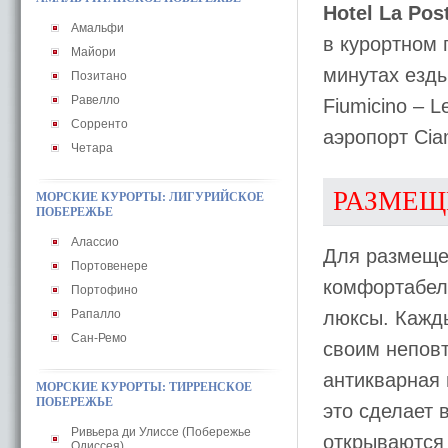
Hotel La Pos
Амальфи
в курортном 
Майори
минутах езды
Позитано
Равелло
Fiumicino – L
Сорренто
аэропорт Cia
Четара
РАЗМЕЩ
МОРСКИЕ КУРОРТЫ: ЛИГУРИЙСКОЕ
ПОБЕРЕЖЬЕ
Алассио
Для размещ
Портовенере
комфортабел
Портофино
Рапалло
люксы. Кажд
Сан-Ремо
своим непов
антикварная
МОРСКИЕ КУРОРТЫ: ТИРРЕНСКОЕ
ПОБЕРЕЖЬЕ
это сделает
Ривьера ди Улиссе (Побережье
открываются 
Одиссея)