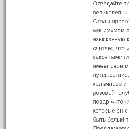
Отведайте т
великолепный
Столы прост
минимумом ст
изысканную к
считает, что
закрытыми гл
имеет свой м
путешествие,
кальмаров и 
розовой гол
повар Антон
которые он с
быть белый т
Предлагается