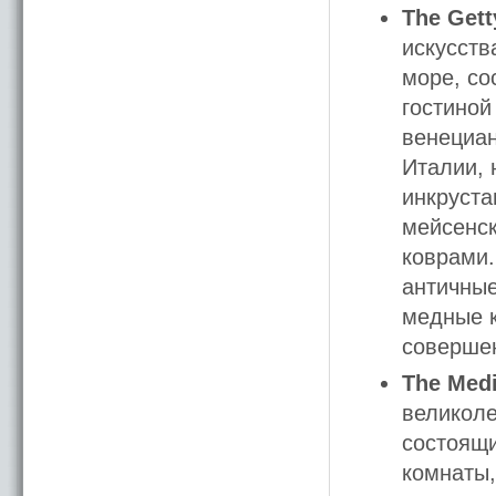
The Gett
искусств
море, со
гостиной
венециан
Италии, 
инкруста
мейсенс
коврами.
античные
медные к
совершен
The Medi
великоле
состоящи
комнаты,