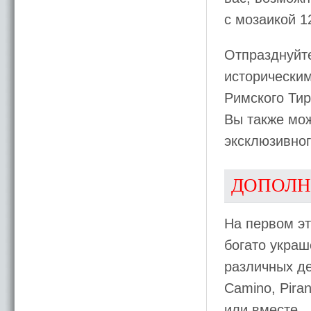
с мозаикой 12
Отпразднуйте
историческим
Римского Тир
Вы также мо
эксклюзивног
ДОПОЛН
На первом э
богато укра
различных д
Camino, Pira
или вместе.