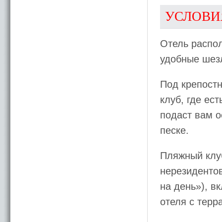
УСЛОВИ
Отель распол
удобные шез
Под крепост
клуб, где ес
подаст вам о
песке.
Пляжный клуб
нерезидентов
на день»), в
отеля с терр