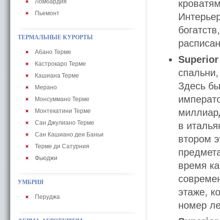
Ломбардия
кроватям
Пьемонт
Интерьер
богатств
ТЕРМАЛЬНЫЕ КУРОРТЫ
расписан
Абано Терме
Superio
Кастрокаро Терме
спальни,
Кашиана Терме
Здесь бы
Мерано
императо
Монсуммано Терме
миллиард
Монтекатини Терме
Сан Джулиано Терме
в италья
Сан Кашиано деи Баньи
втором э
Терме ди Сатурния
предмета
Фьюджи
время ка
совреме
УМБРИЯ
этаже, к
Перуджа
номер ле