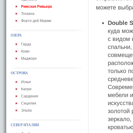
можете выбра
Римская Ривьера
Тоскана
Форте дей Марми
Double 
куда мож
ОЗЕРА
с видом 
Гарда
спальни,
Комо
совмещен
Маджоре
располож
только п
ОСТРОВА
средневе
Искья
Совреме
Капри
мебели и
Сардиния
искусств
Сицилия
золотой 
Эльба
зеркало,
СЕВЕР ИТАЛИИ
кроватью