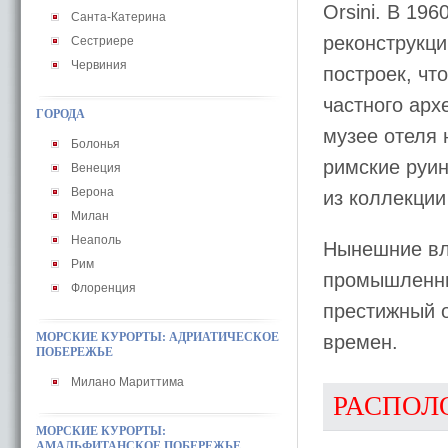
Orsini. В 196
Санта-Катерина
реконструкци
Сестриере
Червиния
построек, чт
частного арх
ГОРОДА
музее отеля 
Болонья
римские руин
Венеция
Верона
из коллекции
Милан
Неаполь
Нынешние вл
Рим
промышленни
Флоренция
престижный о
МОРСКИЕ КУРОРТЫ: АДРИАТИЧЕСКОЕ
времен.
ПОБЕРЕЖЬЕ
Милано Мариттима
РАСПОЛ
МОРСКИЕ КУРОРТЫ:
АМАЛЬФИТАНСКОЕ ПОБЕРЕЖЬЕ