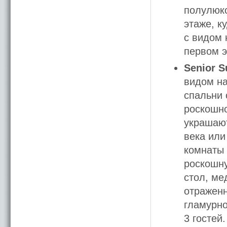
полулюкс
этаже, к
с видом 
первом э
Senior S
видом на
спальни 
роскошно
украшают
века или
комнаты 
роскошну
стол, ме
отраженн
гламурно
3 гостей.