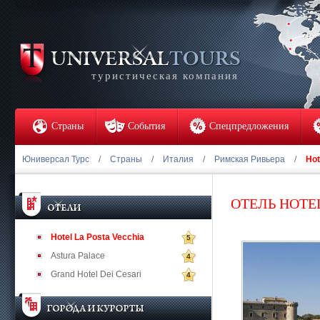
туристическая компания
Страны
События
Спецпредложения
Юниверсал Турс
/
Страны
/
Италия
/
Римская Ривьера
/
Hot
ОТЕЛЬ HOTEL
Hotel La Posta Vecchia
5
Astura Palace
4
Grand Hotel Dei Cesari
4