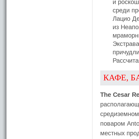
и роскош
среди пр
Лацио Де
из Неапо
мраморн
Экстрава
причудли
Рассчита
КАФЕ, Б
The Cesar Re
располагающ
средиземном
поваром Anto
местных прод