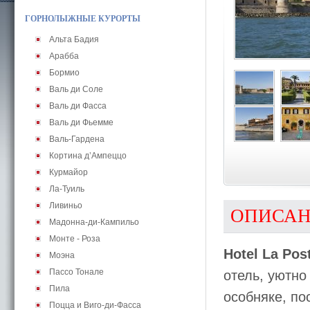
ГОРНОЛЫЖНЫЕ КУРОРТЫ
Альта Бадия
Арабба
Бормио
Валь ди Соле
Валь ди Фасса
Валь ди Фьемме
Валь-Гардена
Кортина д’Ампеццо
Курмайор
Ла-Туиль
Ливиньо
ОПИСА
Мадонна-ди-Кампильо
Монте - Роза
Hotel La Pos
Моэна
Пассо Тонале
отель, уютно
Пила
особняке, по
Поцца и Виго-ди-Фасса