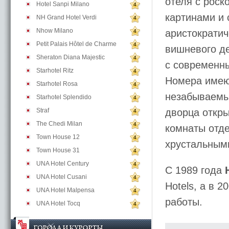
отеля с рос
Hotel Sanpi Milano
4
картинами и
NH Grand Hotel Verdi
4
Nhow Milano
аристократич
4
Petit Palais Hôtel de Charme
4
вишневого де
Sheraton Diana Majestic
4
с современн
Starhotel Ritz
4
Номера имеют
Starhotel Rosa
4
незабываемые
Starhotel Splendido
4
Straf
дворца откры
4
The Chedi Milan
4
комнаты отд
Town House 12
4
хрустальным
Town House 31
4
UNA Hotel Century
4
С 1989 года
UNA Hotel Cusani
4
Hotels, а в 
UNA Hotel Malpensa
4
работы.
UNA Hotel Tocq
4