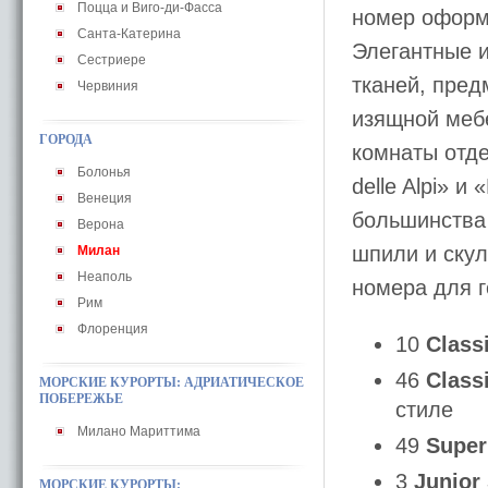
Поцца и Виго-ди-Фасса
номер оформ
Санта-Катерина
Элегантные 
Сестриере
тканей, пред
Червиния
изящной меб
ГОРОДА
комнаты отд
Болонья
delle Alpi» и
Венеция
большинства
Верона
шпили и ску
Милан
Неаполь
номера для 
Рим
Флоренция
10
Class
46
Class
МОРСКИЕ КУРОРТЫ: АДРИАТИЧЕСКОЕ
ПОБЕРЕЖЬЕ
стиле
Милано Мариттима
49
Super
3
Junior
МОРСКИЕ КУРОРТЫ: