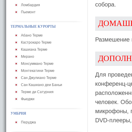
собора.
Ломбардия
Пьемонт
ДОМАШ
ТЕРМАЛЬНЫЕ КУРОРТЫ
Абано Терме
Размешение 
Кастрокаро Терме
Кашиана Терме
ДОПОЛН
Мерано
Монсуммано Терме
Монтекатини Терме
Для проведе
Сан Джулиано Терме
конференц-ц
Сан Кашиано деи Баньи
расположенны
Терме ди Сатурния
Фьюджи
человек. Обо
микрофоны, п
УМБРИЯ
DVD-плееры,
Перуджа