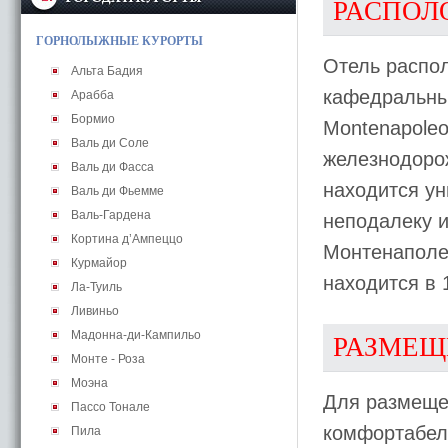
РАСПОЛ
ГОРНОЛЫЖНЫЕ КУРОРТЫ
Отель распол
Альта Бадия
кафедральным
Арабба
Бормио
Montenapoleo
Валь ди Соле
железнодорож
Валь ди Фасса
находится ун
Валь ди Фьемме
Валь-Гардена
неподалеку 
Кортина д’Ампеццо
Монтенаполен
Курмайор
находится в 
Ла-Туиль
Ливиньо
Мадонна-ди-Кампильо
РАЗМЕЩ
Монте - Роза
Моэна
Для размеще
Пассо Тонале
комфортабел
Пила