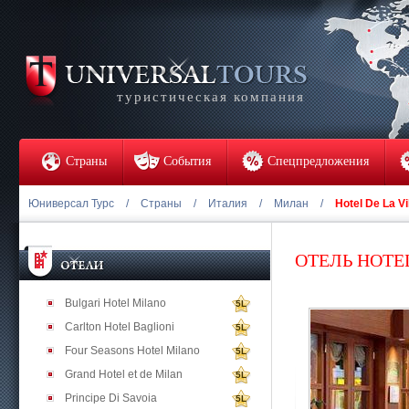
туристическая компания
Страны
События
Спецпредложения
Юниверсал Турс
/
Страны
/
Италия
/
Милан
/
Hotel De La Vi
ОТЕЛЬ HOTEL
Bulgari Hotel Milano
5L
Carlton Hotel Baglioni
5L
Four Seasons Hotel Milano
5L
Grand Hotel et de Milan
5L
Principe Di Savoia
5L