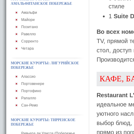
АМАЛЬФИТАНСКОЕ ПОБЕРЕЖЬЕ
стиле
Амальфи
1
Suite 
Майори
Позитано
Во всех ном
Равелло
TV, прямой т
Сорренто
Четара
стол, доступ 
Производитс
МОРСКИЕ КУРОРТЫ: ЛИГУРИЙСКОЕ
ПОБЕРЕЖЬЕ
КАФЕ, Б
Алассио
Портовенере
Портофино
Restaurant L
Рапалло
идеальное м
Сан-Ремо
уютного насл
МОРСКИЕ КУРОРТЫ: ТИРРЕНСКОЕ
выбор блюд, 
ПОБЕРЕЖЬЕ
прямо из пог
Ривьера ди Улиссе (Побережье