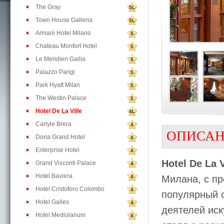
The Gray
5L
Town House Galleria
5L
Armani Hotel Milano
5
Chateau Monfort Hotel
5
Le Meridien Gallia
5
Palazzo Parigi
5
Park Hyatt Milan
5
The Westin Palace
5
Hotel De La Ville
4L
Carlyle Brera
4
ОПИСА
Doria Grand Hotel
4
Enterprise Hotel
4
Hotel De La V
Grand Visconti Palace
4
Hotel Baviera
4
Милана, с п
Hotel Cristoforo Colombo
4
популярный с
Hotel Galles
4
деятелей иск
Hotel Mediolanum
4