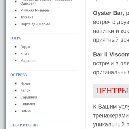
Одиссея)
Римская Ривьера
Oyster Bar
, 
Тоскана
встреч с дру
Форте дей Марми
напитки и ко
ОЗЕРА
приятный веч
Гарда
Bar Il Viscon
Комо
Маджоре
встречи в эл
оригинальны
ОСТРОВА
Искья
ЦЕНТРЫ
Капри
Сардиния
Сицилия
К Вашим усл
Эльба
тренажерами,
уникальный 
СЕВЕР ИТАЛИИ