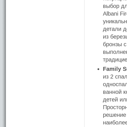
выбор дл
Albani F
уникальн
детали д
из берез
бронзы с
выполнен
традицие
Family S
из 2 спа
односпал
ванной к
детей ил
Просторн
решение 
наиболее