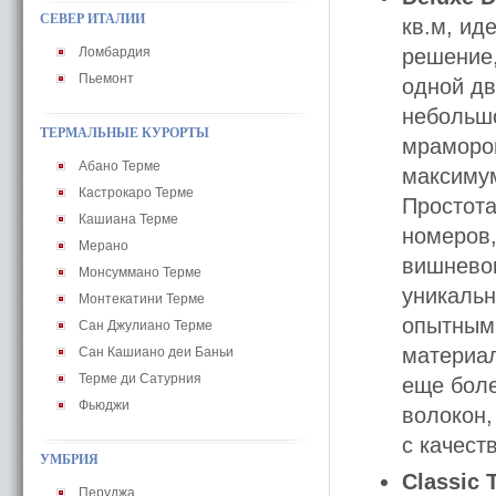
СЕВЕР ИТАЛИИ
кв.м, ид
Ломбардия
решение,
Пьемонт
одной дв
небольшо
ТЕРМАЛЬНЫЕ КУРОРТЫ
мрамором
Абано Терме
максимум
Кастрокаро Терме
Простота
Кашиана Терме
номеров,
Мерано
вишневог
Монсуммано Терме
уникальн
Монтекатини Терме
опытными
Сан Джулиано Терме
материал
Сан Кашиано деи Баньи
Терме ди Сатурния
еще бол
Фьюджи
волокон,
с качест
УМБРИЯ
Classic 
Перуджа