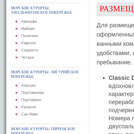
РАЗМЕЩ
МОРСКИЕ КУРОРТЫ:
АМАЛЬФИТАНСКОЕ ПОБЕРЕЖЬЕ
Амальфи
Для размещен
Майори
оформленных
Позитано
ванными ком
Равелло
Сорренто
удобствами,
Четара
пребывание. 
МОРСКИЕ КУРОРТЫ: ЛИГУРИЙСКОЕ
ПОБЕРЕЖЬЕ
Classic
вдохновл
Алассио
Портовенере
характе
Портофино
перерабо
Рапалло
подчеркн
Сан-Ремо
Номера п
двуспаль
МОРСКИЕ КУРОРТЫ: ТИРРЕНСКОЕ
ПОБЕРЕЖЬЕ