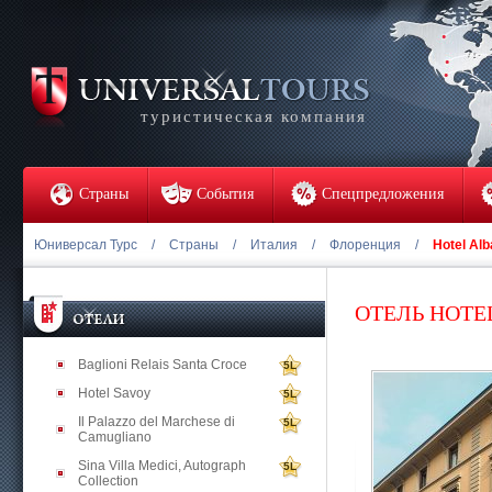
туристическая компания
Страны
События
Спецпредложения
Юниверсал Турс
/
Страны
/
Италия
/
Флоренция
/
Hotel Alb
ОТЕЛЬ HOTEL
Baglioni Relais Santa Croce
5L
Hotel Savoy
5L
Il Palazzo del Marchese di
5L
Camugliano
Sina Villa Medici, Autograph
5L
Collection