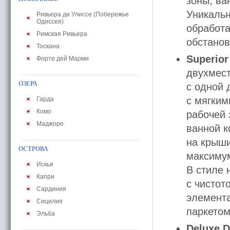
зоны, ва
Уникальн
Ривьера ди Улиссе (Побережье
Одиссея)
обработ
Римская Ривьера
обстанов
Тоскана
Superio
Форте дей Марми
двухмест
ОЗЕРА
с одной 
с мягким
Гарда
Комо
рабочей 
Маджоре
ванной к
на крыши
ОСТРОВА
максимум
Искья
В стиле 
Капри
с чистот
Сардиния
элемента
Сицилия
паркетом
Эльба
Deluxe 