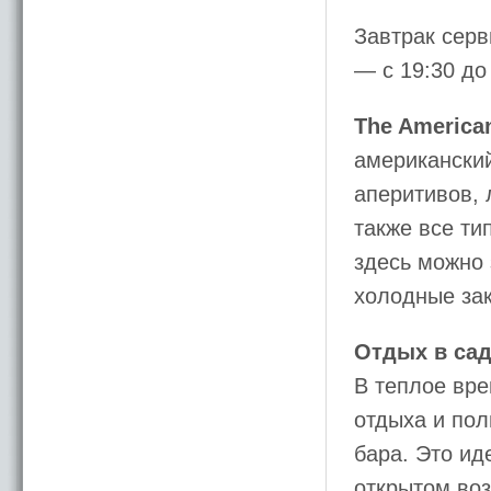
Завтрак серв
— с 19:30 до
The America
американски
аперитивов, 
также все ти
здесь можно 
холодные зак
Отдых в са
В теплое вре
отдыха и по
бара. Это ид
открытом воз