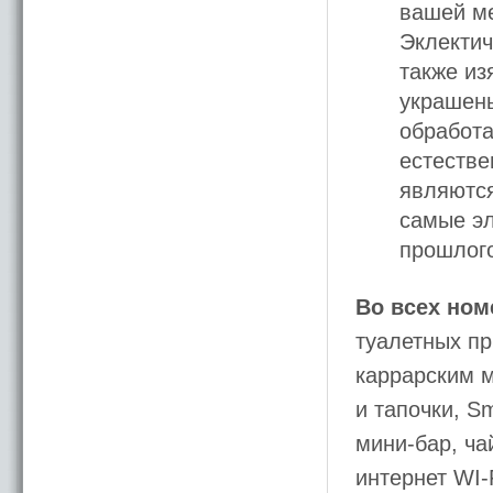
вашей ме
Эклектич
также и
украшен
обработа
естестве
являются
самые э
прошлог
Во всех ном
туалетных п
каррарским м
и тапочки, S
мини-бар, ча
интернет WI-