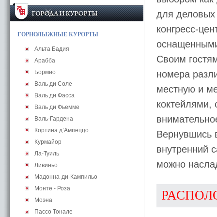
для деловых 
конгресс-цен
ГОРНОЛЫЖНЫЕ КУРОРТЫ
оснащенными
Альта Бадия
Своим гостя
Арабба
Бормио
номера разл
Валь ди Соле
местную и м
Валь ди Фасса
коктейлями, 
Валь ди Фьемме
внимательное
Валь-Гардена
Кортина д’Ампеццо
Вернувшись в
Курмайор
внутренний с
Ла-Туиль
можно наслад
Ливиньо
Мадонна-ди-Кампильо
Монте - Роза
РАСПОЛ
Моэна
Пассо Тонале