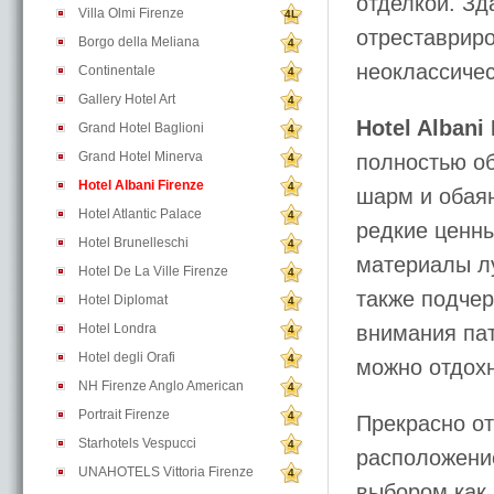
отделкой. Зд
Villa Olmi Firenze
4L
отреставриро
Borgo della Meliana
4
неоклассичес
Continentale
4
Gallery Hotel Art
4
Hotel Albani 
Grand Hotel Baglioni
4
Grand Hotel Minerva
полностью об
4
Hotel Albani Firenze
4
шарм и обая
Hotel Atlantic Palace
4
редкие ценны
Hotel Brunelleschi
4
материалы лу
Hotel De La Ville Firenze
4
также подчер
Hotel Diplomat
4
Hotel Londra
внимания пат
4
Hotel degli Orafi
4
можно отдохн
NH Firenze Anglo American
4
Portrait Firenze
4
Прекрасно от
Starhotels Vespucci
4
расположени
UNAHOTELS Vittoria Firenze
4
выбором как 