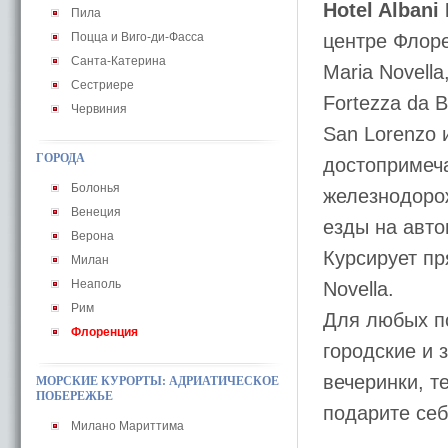
Hotel Albani 
Пила
Поцца и Виго-ди-Фасса
центре Флоре
Санта-Катерина
Maria Novell
Сестриере
Fortezza da B
Червиния
San Lorenzo 
ГОРОДА
достопримеча
Болонья
железнодорож
Венеция
езды на авто
Верона
Курсирует пр
Милан
Неаполь
Novella.
Рим
Для любых по
Флоренция
городские и 
вечеринки, т
МОРСКИЕ КУРОРТЫ: АДРИАТИЧЕСКОЕ
ПОБЕРЕЖЬЕ
подарите себ
Милано Мариттима