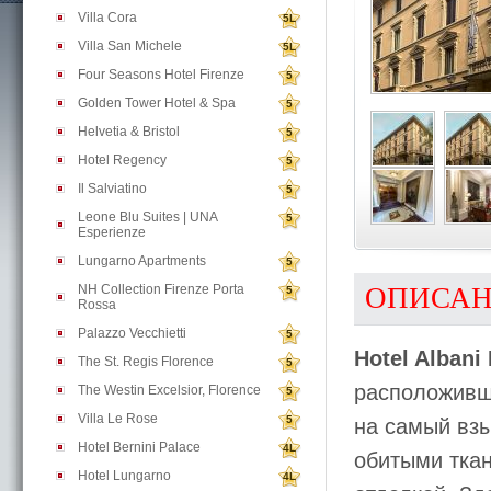
Villa Cora
5L
Villa San Michele
5L
Four Seasons Hotel Firenze
5
Golden Tower Hotel & Spa
5
Helvetia & Bristol
5
Hotel Regency
5
Il Salviatino
5
Leone Blu Suites | UNA
5
Esperienze
Lungarno Apartments
5
NH Collection Firenze Porta
ОПИСА
5
Rossa
Palazzo Vecchietti
5
Hotel Albani 
The St. Regis Florence
5
расположивш
The Westin Excelsior, Florence
5
Villa Le Rose
5
на самый взы
Hotel Bernini Palace
4L
обитыми тка
Hotel Lungarno
4L