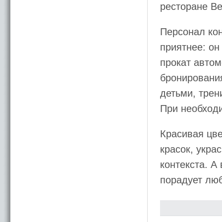
ресторане Be
Персонал ко
приятнее: он
прокат автом
бронирования
детьми, трен
При необход
Красивая цв
красок, укра
контекста. А
порадует люб