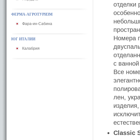
отделки 
особенно
ФЕРМА-АГРОТУРИЗМ
небольши
Фара-ин-Сабина
простран
Номера п
ЮГ ИТАЛИИ
двуспаль
Калабрия
отделан
с ванной
Все номе
элегантн
полирова
лен, укр
изделия,
исключи
естестве
Classic 