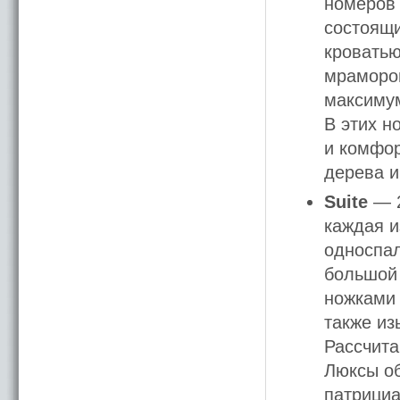
номеров 
состоящи
кроватью
мрамором
максимум
В этих 
и комфор
дерева и
Suite
— 2
каждая и
односпал
большой 
ножками 
также из
Рассчита
Люксы об
патрициа