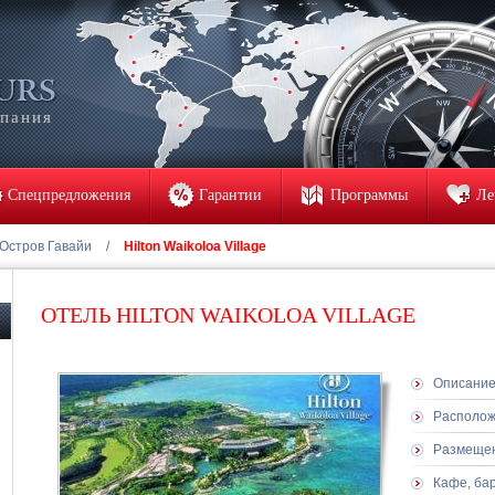
мпания
Спецпредложения
Гарантии
Программы
Ле
Остров Гавайи
/
Hilton Waikoloa Village
ОТЕЛЬ HILTON WAIKOLOA VILLAGE
Описани
Располо
Размеще
Кафе, ба