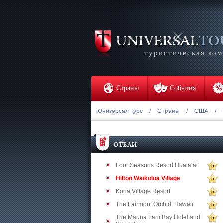
туристическая ко
Страны
События
Юниверсал Турс
/
Страны
/
США
/
Four Seasons Resort Hualalai
5
Hilton Waikoloa Village
5
Kona Village Resort
5
The Fairmont Orchid, Hawaii
5
The Mauna Lani Bay Hotel and
5