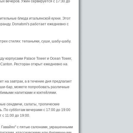
ых вечеров. Ужин сервируется с 17:30 до
мительные блюда итальянской кухни. Этот
ранду. Donatoni's работает ежедневно с
трех стилях: тепаньяки, суши, шабу-шабу.
ду корпусами Palace Tower и Ocean Tower,
и Canton. Ресторан открыт ежедневно на
т на завтрак, а в течение дня предлагает
суши-бар, можете попробовать различные
юбимыми напитками и коктейлями.
ные сендвичи, салаты, тропические
ь. По субботам вечерами с 17:00 до 19:00
с 11:00 до 19:00.
 Гавайях" с пятью салонами, украшенными
апитками, классическими или фирменными