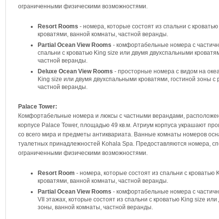
ограниченными физическими возможностями.
Resort Rooms
- номера, которые состоят из спальни с кроватью
кроватями, ванной комнаты, частной веранды.
Partial Ocean View Rooms
- комфортабельные номера с частичны
спальни с кроватью King size или двумя двухспальными кроватя
частной веранды.
Deluxe Ocean View Rooms
- просторные номера с видом на океа
King size или двумя двухспальными кроватями, гостиной зоны с
частной веранды.
Palace Tower:
Комфортабельные номера и люксы с частными верандами, расположенн
корпусе Palace Tower, площадью 49 кв.м. Атриум корпуса украшают пр
со всего мира и предметы антиквариата. Ванные комнаты номеров ос
туалетных принадлежностей Kohala Spa. Предоставляются номера, сп
ограниченными физическими возможностями.
Resort Room
- номера, которые состоят из спальни с кроватью 
кроватями, ванной комнаты, частной веранды.
Partial Ocean View Rooms
- комфортабельные номера с частичн
VII этажах, которые состоят из спальни с кроватью King size ил
зоны, ванной комнаты, частной веранды.