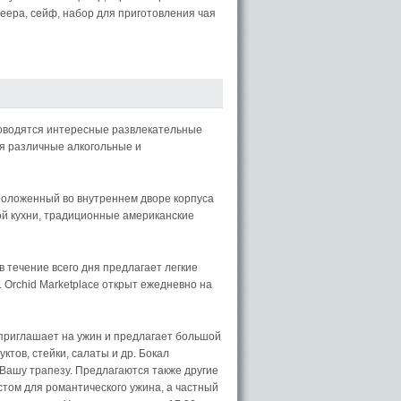
еера, сейф, набор для приготовления чая
роводятся интересные развлекательные
я различные алкогольные и
сположенный во внутреннем дворе корпуса
ой кухни, традиционные американские
в течение всего дня предлагает легкие
. Orchid Marketplace открыт ежедневно на
 приглашает на ужин и предлагает большой
ктов, стейки, салаты и др. Бокал
Вашу трапезу. Предлагаются также другие
стом для романтического ужина, а частный