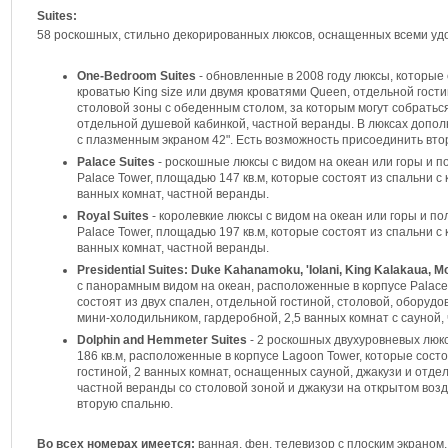
Suites:
58 роскошных, стильно декорированных люксов, оснащенных всеми уд
One-Bedroom Suites
- обновленные в 2008 году люксы, которые
кроватью King size или двумя кроватями Queen, отдельной гост
столовой зоны с обеденным столом, за которым могут собраться
отдельной душевой кабинкой, частной веранды. В люксах допол
с плазменным экраном 42". Есть возможность присоединить вто
Palace Suites
- роскошные люксы с видом на океан или горы и п
Palace Tower, площадью 147 кв.м, которые состоят из спальни с к
ванных комнат, частной веранды.
Royal Suites
- королевкие люксы с видом на океан или горы и п
Palace Tower, площадью 197 кв.м, которые состоят из спальни с к
ванных комнат, частной веранды.
Presidential Suites: Duke Kahanamoku, 'Iolani, King Kalakaua, M
с панорамным видом на океан, расположенные в корпусе Palace 
состоят из двух спален, отдельной гостиной, столовой, оборуд
мини-холодильником, гардеробной, 2,5 ванных комнат с сауной,
Dolphin and Hemmeter Suites
- 2 роскошных двухуровневых люкс
186 кв.м, расположенные в корпусе Lagoon Tower, которые сост
гостиной, 2 ванных комнат, оснащенных сауной, джакузи и от
частной веранды со столовой зоной и джакузи на открытом воз
вторую спальню.
Во всех номерах имеется:
ванная, фен, телевизор с плоским экраном,