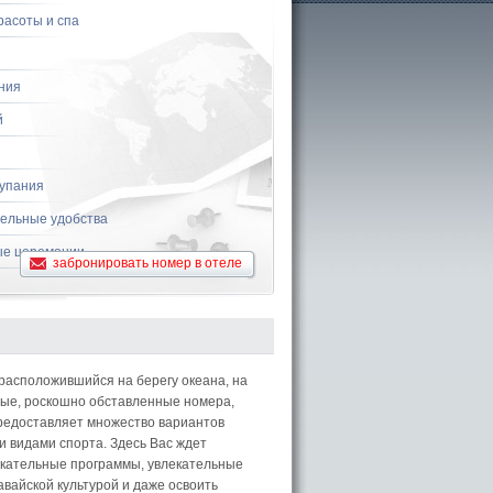
расоты и спа
ния
й
купания
ельные удобства
е церемонии
забронировать номер в отеле
расположившийся на берегу океана, на
рные, роскошно обставленные номера,
редоставляет множество вариантов
 видами спорта. Здесь Вас ждет
екательные программы, увлекательные
авайской культурой и даже освоить