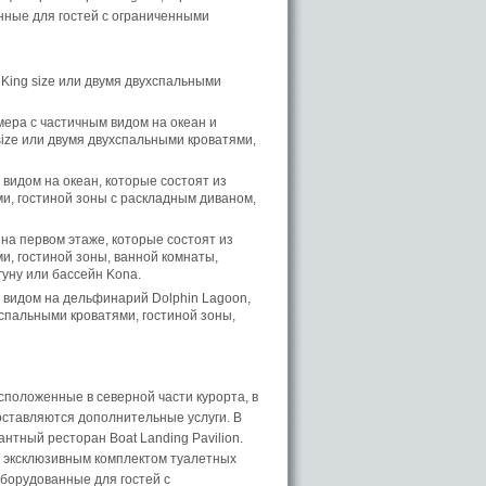
нные для гостей с ограниченными
 King size или двумя двухспальными
ера с частичным видом на океан и
size или двумя двухспальными кроватями,
 видом на океан, которые состоят из
ми, гостиной зоны с раскладным диваном,
на первом этаже, которые состоят из
ми, гостиной зоны, ванной комнаты,
гуну или бассейн Kona.
 видом на дельфинарий Dolphin Lagoon,
хспальными кроватями, гостиной зоны,
положенные в северной части курорта, в
оставляются дополнительные услуги. В
нтный ресторан Boat Landing Pavilion.
 эксклюзивным комплектом туалетных
борудованные для гостей с