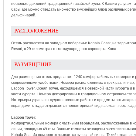
несколько движений традиционной гавайской хулы. К Вашим услугам т
бары, где можно отведать множество вкуснейших блюд различных реги
дельфинарий.
РАСПОЛОЖЕНИЕ
Отель расположен на западном побережье Kohala Coast, на территори
Resort, в 29 километрах от международного аэропорта Kona.
РАЗМЕЩЕНИЕ
Для размещения отель предлагает 1240 комфортабельных номеров и
современными удобствами. Номера расположенных в трех различных, 
Lagoon Tower, Ocean Tower, находящемся в северной части курорта и в
части курорта. Номера декорированы в традиционном островном стил
Интерьеры украшают художественные работы и предметы антиквариат
верандами, откуда открывается неповторимый вид на океан, горы, сад 
Lagoon Tower:
Комфортабельные номера с частными верандами, расположенные в кор
линии, площадью 49 кв.м. Ванные комнаты оснащены эксклюзивным к
Kohala Spa. Из номеров открывается чудесный вид на Тихий океан, де