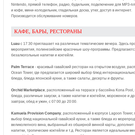
Nintendo, прямой телефон, радио, будильник, подключение для MP3-пл
и кофе, мини-холодильник, гладильная доска, утюг, доступ в интернет.
Производится обслуживание номеров.
КАФЕ, БАРЫ, РЕСТОРАНЫ
Luau
с 17:30 приглашает на различные тематические вечера. Здесь п
мероприятия, полинезийские красочные шоу-программы. Предлагаютс
безалкогольные напитки и коктейли.
Palm Terrace
- красивый гавайский ресторан на открытом воздухе, ра
Ocean Tower, где предлагается широкий выбор блюд интернациональн
блюда, блюда японской кухни, а также салаты, десерты и фрукты.
Orchid Marketplace
, расположенный на террасе у бассейна Kona Pool, 
блюда, различные закуски, а также напитки и коктейли, мороженое и др
завтрак, обед и ужин, с 07:00 до 20:00.
Kamuela Provision Company
, расположенный в корпусе Lagoon Tower,
выбор блюд национальной гавайской кухни, а также блюда из морепроду
великолепного вина, выбранный из обширной винной карты, дополнит 
напитки, тропические коктейли и т.д. Ресторан является идеальным ме