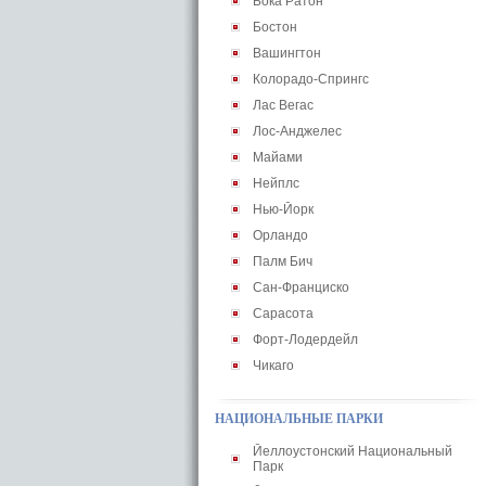
Бока Ратон
Бостон
Вашингтон
Колорадо-Спрингс
Лас Вегас
Лос-Анджелес
Майами
Нейплс
Нью-Йорк
Орландо
Палм Бич
Сан-Франциско
Сарасота
Форт-Лодердейл
Чикаго
НАЦИОНАЛЬНЫЕ ПАРКИ
Йеллоустонский Национальный
Парк