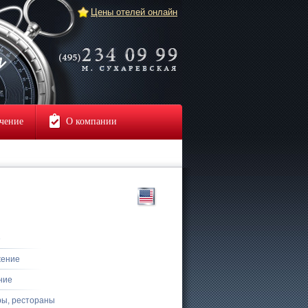
Цены отелей онлайн
чение
О компании
е
жение
ние
ры, рестораны