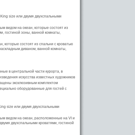
 King size или двумя двухспальными
м видом на океан, которые состоят из
ми, гостиной зоны, ванной комнаты,
н, которые состоят из спальни с кроватью
 раскладным диваном, ванной комнаты,
ые в центральной части курорта, в
оизведения искусства известных художников
нащены эксклюзивным комплектом
ециально оборудованные для гостей с
King size или двумя двухспальными
ым видом на океан, расположенные на VI и
и двумя двухспальными кроватями, гостиной