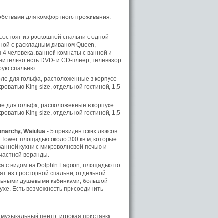
обствами для комфортного проживания.
 состоят из роскошной спальни с одной
иной с раскладным диваном Queen,
 4 человека, ванной комнаты с ванной и
нительно есть DVD- и CD-плеер, телевизор
рую спальню.
оле для гольфа, расположенные в корпусе
роватью King size, отдельной гостиной, 1,5
оле для гольфа, расположенные в корпусе
роватью King size, отдельной гостиной, 1,5
onarchy, Waiulua
- 5 президентских люксов
Tower, площадью около 300 кв.м, которые
ованной кухни с микроволновой печью и
 частной веранды.
а с видом на Dolphin Lagoon, площадью по
оят из просторной спальни, отдельной
дельными душевыми кабинками, большой
духе. Есть возможность присоединить
 музыкальный центр, игровая приставка