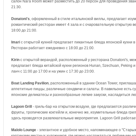
салон Nai'a Room может разместить до 20 персон для проведения зван
21:30.
Donatoni's
, оформленный в стиле итальянской виллы, предлагает изу
романтический ресторан имеет 4 зала и с очаровательную открытую ве
18:00 до 21:00.
Imari
с открытой кухней предлагает пикантные блюда японской кухни в 
Ресторан работает ежедневно с 18:00 до 21:00.
Kirin
с открытой верандой, расположенный у ресторана Donatoni's, меж
предлагает блюда китайской кухни регионов Hunan, Szechuan, Peking 
ланч с 11:00 до 17:00 и на ужин с 17:30 до 23:00.
Boat Landing Pavilion
, расположенный в здании Ocean Tower, приглашае
аппетитные пиццы, различные сендвичи и салаты. В павильоне есть 
японские деликатесы и разнообразные легкие закуски, насладиться л
Lagoon Grill
- гриль-бар на открытом воздухе, где предлагаются различ
фрукты, тропические коктейли и, конечно же, изумительные блюда грил
здесь проводятся развлекательные мероприятия. Lagoon Grill работает 
Malolo Lounge
- элегантное и удобное место, напоминающее о "Старых
картинами местных художников, где можно наслаждаться любимыми н