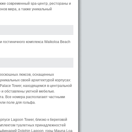
акже современный spa-центр, рестораны и
онов мира, а также уникальный
и гостиничного комплекса Waikoloa Beach
 роскошных люксов, оснащенных
уникальных своей архитектурой корпусах:
 Palace Tower, находящемся в центральной
е и обставлены уютной мебелью.
а. Все номера располагают частными
или поле для гольфа.
пусе Lagoon Tower, близко к береговой
омплектом туалетных принадлежностей
льфинарий Dolphin Lagoon, горы Mauna Loa