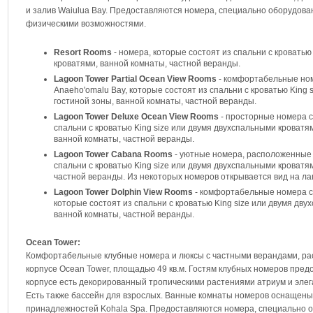
и залив Waiulua Bay. Предоставляются номера, специально оборудова
физическими возможностями.
Resort Rooms
- номера, которые состоят из спальни с кроватью
кроватями, ванной комнаты, частной веранды.
Lagoon Tower Partial Ocean View Rooms
- комфортабельные ном
Anaeho'omalu Bay, которые состоят из спальни с кроватью King 
гостиной зоны, ванной комнаты, частной веранды.
Lagoon Tower Deluxe Ocean View Rooms
- просторные номера с
спальни с кроватью King size или двумя двухспальными кроватя
ванной комнаты, частной веранды.
Lagoon Tower Cabana Rooms
- уютные номера, расположенные 
спальни с кроватью King size или двумя двухспальными кроватя
частной веранды. Из некоторых номеров открывается вид на ла
Lagoon Tower Dolphin View Rooms
- комфортабельные номера с
которые состоят из спальни с кроватью King size или двумя дву
ванной комнаты, частной веранды.
Ocean Tower:
Комфортабельные клубные номера и люксы с частными верандами, рас
корпусе Ocean Tower, площадью 49 кв.м. Гостям клубных номеров пред
корпусе есть декорированный тропическими растениями атриум и элега
Есть также бассейн для взрослых. Ванные комнаты номеров оснащены
принадлежностей Kohala Spa. Предоставляются номера, специально о