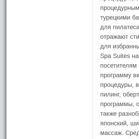
процедурными
турецкими ба
для пилатеса
отражают сти
для избранн
Spa Suites н
посетителям 
программу в
процедуры, в
пилинг, обер
программы, о
также разно
японский, ши
массаж. Сред