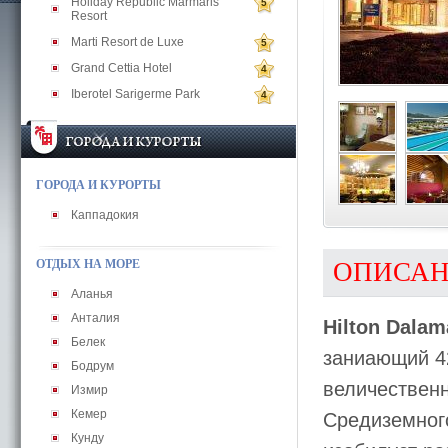
Holiday Republic Marmaris
5
Resort
Marti Resort de Luxe
5
Grand Cettia Hotel
4
Iberotel Sarigerme Park
4
ГОРОДА И КУРОРТЫ
Каппадокия
ОТДЫХ НА МОРЕ
ОПИСА
Аланья
Анталия
Hilton Dala
Белек
заниающий 42
Бодрум
величествен
Измир
Кемер
Средиземного
Кунду