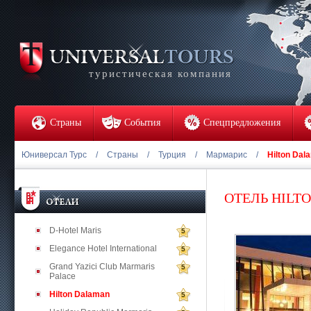
туристическая компания
Страны
События
Спецпредложения
Юниверсал Турс
/
Страны
/
Турция
/
Мармарис
/
Hilton Dal
ОТЕЛЬ HILT
D-Hotel Maris
5
Elegance Hotel International
5
Grand Yazici Club Marmaris
5
Palace
Hilton Dalaman
5