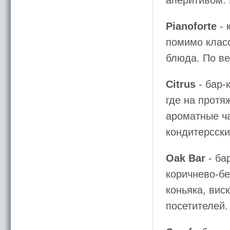
аперитивом. 
Pianoforte
- 
помимо класс
блюда. По ве
Citrus
- бар-
где на протя
ароматные ча
кондитерсски
Oak Bar
- ба
коричнево-бе
коньяка, вис
посетителей.