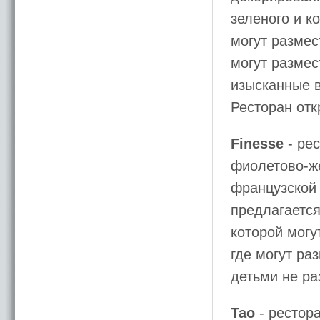
зеленого и к
могут размес
могут размес
изысканные в
Ресторан отк
Finesse
- ре
фиолетово-ж
французской
предлагается
которой могу
где могут ра
детьми не ра
Tao
- рестор