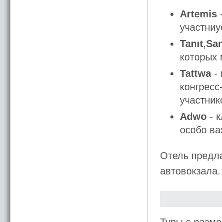
Artemis
участниу
Tanıt
,
Sa
которых 
Tattwa
- 
конгресс
участник
Adwo
- к
особо ва
Отель предла
автовокзала.