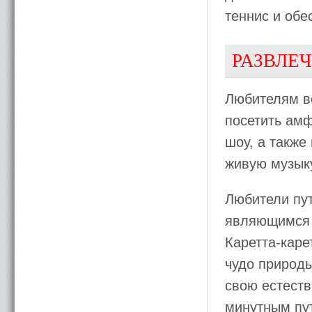
теннис и обе
РАЗВЛЕ
Любителям в
посетить амф
шоу, а также
живую музыку
Любители пут
являющимся 
Каретта-каре
чудо природ
свою естеств
минутным пут