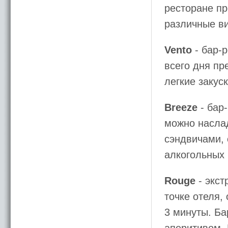
ресторане пр
различные в
Vento
- бар-
всего дня пр
легкие закус
Breeze
- бар
можно наслад
сэндвичами,
алкогольных 
Rouge
- экст
точке отеля,
3 минуты. Б