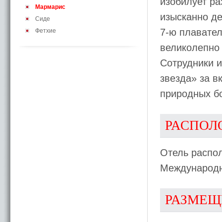
изобилует ра
Мармарис
изысканно д
Сиде
7-ю плавате
Фетхие
великолепно 
Сотрудники и
звезда» за в
природных бо
РАСПОЛ
Отель распол
Международн
РАЗМЕЩ