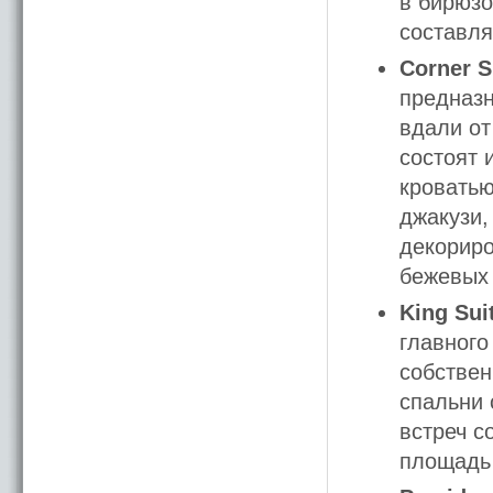
в бирюзо
составля
Corner S
предназ
вдали от
состоят 
кроватью
джакузи,
декориро
бежевых 
King Sui
главного
собствен
спальни 
встреч с
площадь 