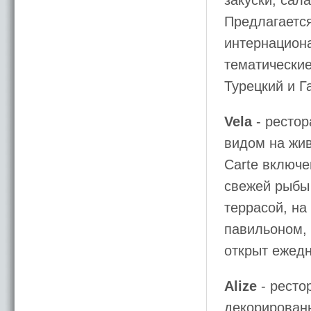
закуски, сал
Предлагается
интернациона
тематические
Турецкий и Г
Vela
- рестор
видом на жив
Carte включе
свежей рыбы 
террасой, на
павильоном, 
открыт ежедн
Alize
- ресто
декорирован