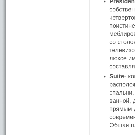
President
собствен
четверто
поистине
меблиров
со столо
телевизо
люксе им
составля
Suite
- к
располож
спальни,
ванной, 
прямым д
современ
Общая пл