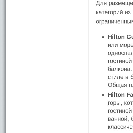
Для размеще
категорий из
ограниченны
Hilton G
или море
односпа
гостиной
балкона.
стиле в 
Общая пл
Hilton F
горы, ко
гостиной
ванной, 
классиче