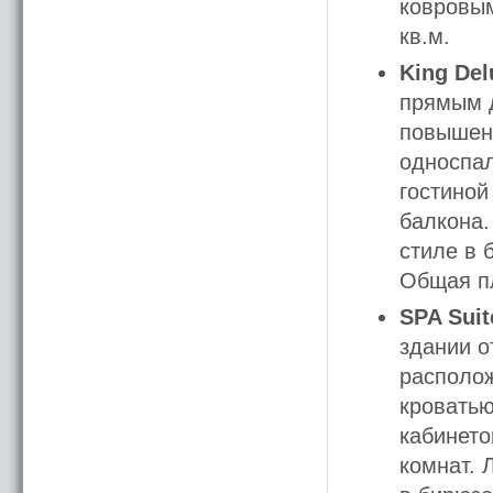
ковровы
кв.м.
King Del
прямым д
повышен
односпал
гостиной
балкона.
стиле в 
Общая пл
SPA Suit
здании о
располож
кроватью
кабинето
комнат. 