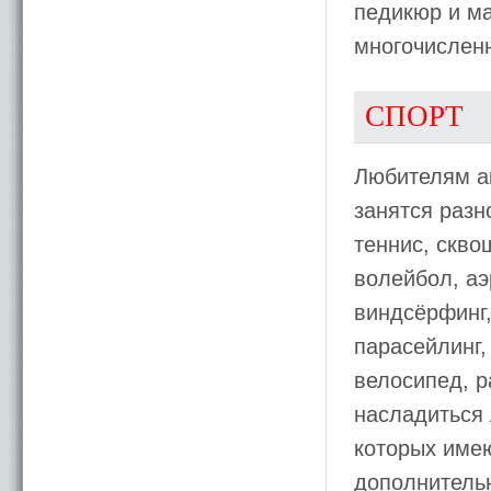
педикюр и м
многочисленн
СПОРТ
Любителям а
занятся разн
теннис, скво
волейбол, аэ
виндсёрфинг,
парасейлинг,
велосипед, р
насладиться 
которых имею
дополнительн