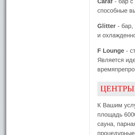
Caraf
- бар с
способные вы
Glitter
- бар,
и охлажденн
F Lounge
- с
Является ид
времяпрепро
ЦЕНТРЫ
К Вашим услу
площадь 6000
сауна, парна
процедурные 