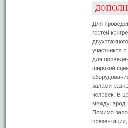
ДОПОЛН
Для проведен
гостей конгр
двухэтажного
участников с
для проведен
широкой сце
оборудование
залами разно
человек. В ц
международн
Помимо залов
презентации,