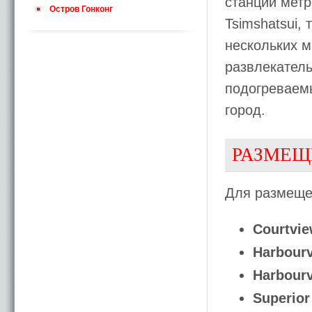
станции метр
Остров Гонконг
Tsimshatsui,
нескольких м
развлекатель
подогреваем
город.
РАЗМЕЩ
Для размещен
Courtvi
Harbour
Harbourv
Superior