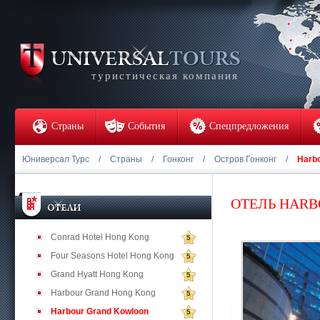
туристическая компания
Страны
События
Спецпредложения
Юниверсал Турс
/
Страны
/
Гонконг
/
Остров Гонконг
/
Harb
ОТЕЛЬ HAR
Conrad Hotel Hong Kong
5
Four Seasons Hotel Hong Kong
5
Grand Hyatt Hong Kong
5
Harbour Grand Hong Kong
5
Harbour Grand Kowloon
5