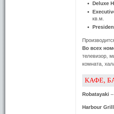
Deluxe H
Executiv
кв.м.
President
Производитс
Во всех ном
телевизор, м
комната, хала
КАФЕ, Б
Robatayaki
–
Harbour Grill