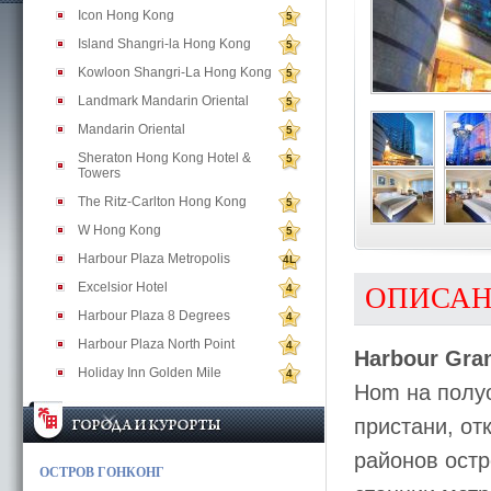
Icon Hong Kong
5
Island Shangri-la Hong Kong
5
Kowloon Shangri-La Hong Kong
5
Landmark Mandarin Oriental
5
Mandarin Oriental
5
Sheraton Hong Kong Hotel &
5
Towers
The Ritz-Carlton Hong Kong
5
W Hong Kong
5
Harbour Plaza Metropolis
4L
Excelsior Hotel
4
ОПИСА
Harbour Plaza 8 Degrees
4
Harbour Plaza North Point
4
Harbour Gra
Holiday Inn Golden Mile
4
Hom на полу
пристани, от
районов остр
ОСТРОВ ГОНКОНГ