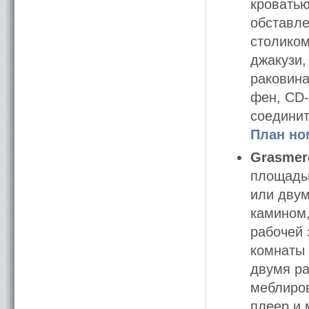
кроватью
обставле
столиком
джакузи,
раковина
фен, CD-
соединит
План но
Grasmere
площадью
или двум
камином,
рабочей 
комнаты 
двумя ра
меблиров
плеер и 