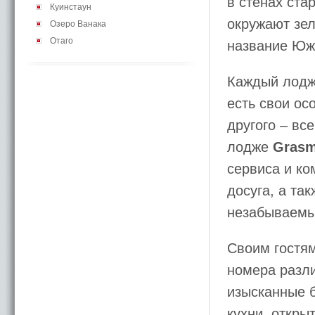
в стенах ста
Куинстаун
окружают зел
Озеро Ванака
Отаго
название Юж
Каждый лодж 
есть свои ос
другого – вс
лодже
Grasm
сервиса и к
досуга, а та
незабываемы
Своим гостям
номера разли
изысканные 
кухни, откры