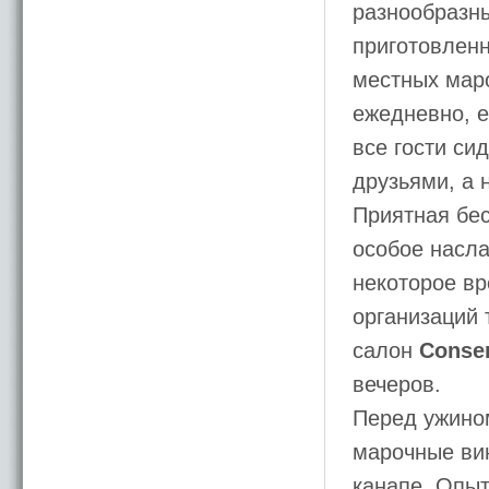
разнообразны
приготовлен
местных мар
ежедневно, е
все гости си
друзьями, а 
Приятная бес
особое насла
некоторое вр
организаций 
салон
Conser
вечеров.
Перед ужино
марочные вин
канапе. Опыт