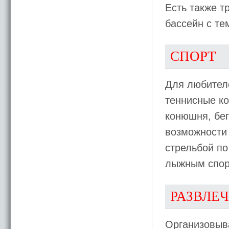
Есть также т
бассейн с те
СПОРТ
Для любителе
теннисные ко
конюшня, бе
возможности 
стрельбой п
лыжным спор
РАЗВЛЕ
Организовыва