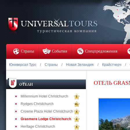
туристическая компания
Страны
События
Спецпредложения
Юниверсал Турс
/
Страны
/
Новая Зеландия
/
Крайстчерч
/
ОТЕЛЬ GRAS
Millennium Hotel Christchurch
5
Rydges Christchurch
4L
Crowne Plaza Hotel Christchurch
4
Grasmere Lodge Christchurch
4
Heritage Christchurch
4