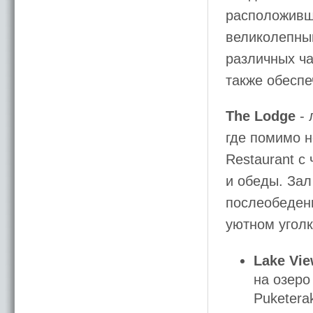
расположивш
великолепны
различных ч
также обеспе
The Lodge
- 
где помимо н
Restaurant с
и обеды. Зал
послеобеденн
уютном уголк
Lake Vi
на озеро
Puketera