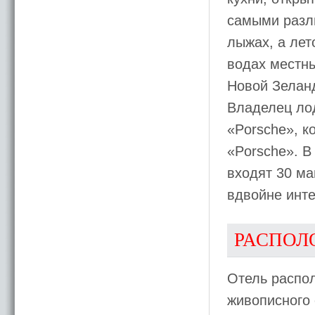
самыми разл
лыжах, а лет
водах местны
Новой Зелан
Владелец ло
«Porsche», к
«Porsche». В
входят 30 ма
вдвойне инте
РАСПОЛ
Отель распол
живописного 