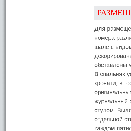
РАЗМЕЩ
Для размещ
номера разли
шале с видом
декорирован
обставлены 
В спальнях у
кровати, в г
оригинальным
журнальный 
стулом. Выл
отдельной ст
каждом патио