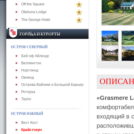
Off the Square
4
Otahuna Lodge
4
The George Hotel
4
ОСТРОВ СЕВЕРНЫЙ
Бей оф Айлендс
Веллингтон
Нортленд
Окленд
ОПИСА
Острова Вайхеке и Большой Барьер
Роторуа
«Grasmere L
Таупо
комфортабел
ОСТРОВ ЮЖНЫЙ
входящий в со
Вест Кост
расположивши
Крайстчерч