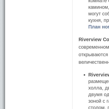
комнате
камином,
могут со
кухня, п
План но
Riverview Co
современном 
открываются 
величественн
Rivervie
размещен
холла, дв
двумя од
зоной с 
столом, 