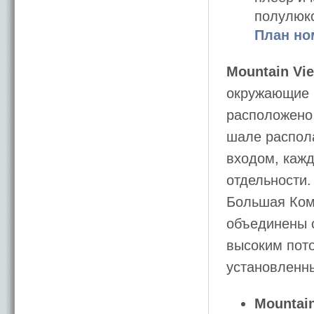
полулюкс
План но
Mountain Vie
окружающие г
расположено 
шале распол
входом, кажд
отдельности.
Большая Комн
объединены с
высоким пото
установленн
Mountain