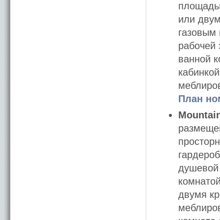
площадью
или двум
газовым 
рабочей 
ванной к
кабинкой
меблиро
План но
Mountain
размещен
просторн
гардероб
душевой 
комнатой
двумя кр
меблиров