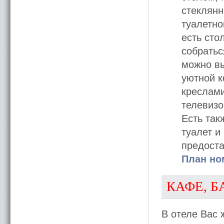
стеклянн
туалетно
есть сто
собратьс
можно вы
уютной к
креслами
телевизо
Есть так
туалет и
предоста
План но
КАФЕ, Б
В отеле Вас 