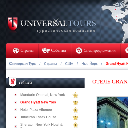
туристическая компания
Страны
События
Спецпредложения
Юниверсал Турс
/
Страны
/
США
/
Нью-Йорк
/
Grand Hyatt 
ОТЕЛЬ GRAN
Mandarin Oriental, New York
5L
Grand Hyatt New York
5
Hotel Plaza Athenee
5
Jumeirah Essex House
5
Sheraton New York Hotel &
5