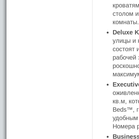
кроватям
столом и
комнаты.
Deluxe 
улицы и 
состоят 
рабочей 
роскошн
максимум
Executi
оживленн
кв.м, ко
Beds™, г
удобным
Номера р
Busines