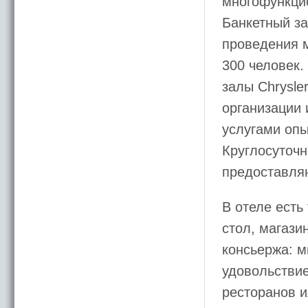
многофункци
Банкетный за
проведения 
300 человек
залы Chrysle
организации
услугами опы
Круглосуточн
предоставляю
В отеле есть
стол, магази
консьержа: м
удовольствие
ресторанов и