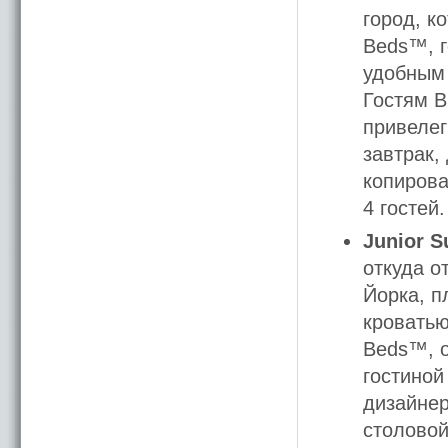
город, к
Beds™, г
удобным
Гостям B
привелег
завтрак,
копиров
4 гостей.
Junior S
откуда о
Йорка, п
кроватью
Beds™, 
гостиной
дизайнер
столовой