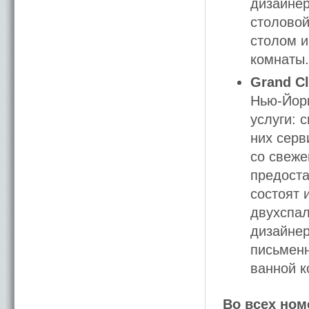
дизайнер
столовой
столом и
комнаты.
Grand C
Нью-Йорк
услуги: 
них серв
со свеже
предоста
состоят 
двухспа
дизайнер
письмен
ванной к
Во всех ном