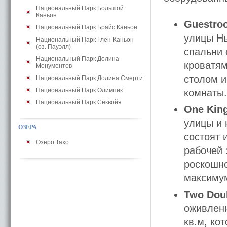
Национальный Парк Большой
Каньон
Guestro
Национальный Парк Брайс Каньон
улицы Нь
Национальный Парк Глен-Каньон
(оз. Пауэлл)
спальни 
Национальный Парк Долина
кроватям
Монументов
столом и
Национальный Парк Долина Смерти
Национальный Парк Олимпик
комнаты.
Национальный Парк Секвойя
One Kin
улицы и 
ОЗЕРА
состоят 
Озеро Тахо
рабочей 
роскошн
максимум
Two Dou
оживленн
кв.м, ко