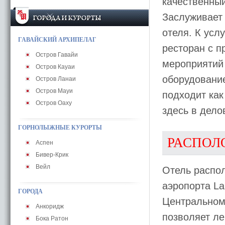
качественны
Заслуживает
отеля. К усл
ГАВАЙСКИЙ АРХИПЕЛАГ
ресторан с п
Остров Гавайи
мероприятий
Остров Кауаи
оборудование
Остров Ланаи
Остров Мауи
подходит как
Остров Оаху
здесь в дело
ГОРНОЛЫЖНЫЕ КУРОРТЫ
РАСПОЛ
Аспен
Бивер-Крик
Вейл
Отель распол
аэропорта La
ГОРОДА
Центральному
Анкоридж
позволяет ле
Бока Ратон