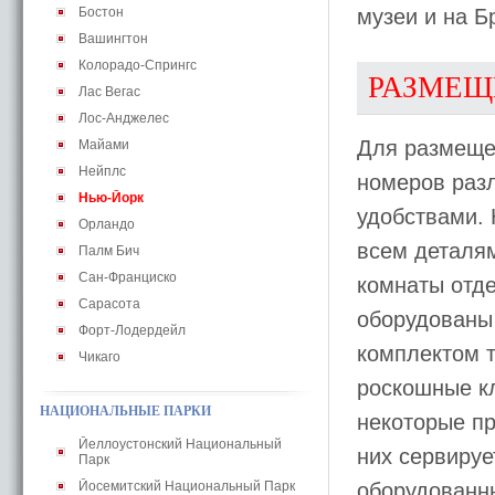
Бостон
музеи и на Б
Вашингтон
Колорадо-Спрингс
РАЗМЕЩ
Лас Вегас
Лос-Анджелес
Для размеще
Майами
Нейплс
номеров раз
Нью-Йорк
удобствами.
Орландо
всем деталя
Палм Бич
Сан-Франциско
комнаты отд
Сарасота
оборудованы
Форт-Лодердейл
комплектом т
Чикаго
роскошные к
НАЦИОНАЛЬНЫЕ ПАРКИ
некоторые пр
Йеллоустонский Национальный
них сервируе
Парк
Йосемитский Национальный Парк
оборудованны