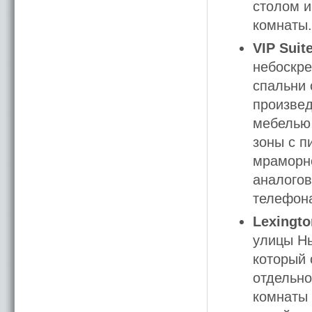
столом и
комнаты.
VIP Suit
небоскре
спальни 
произвед
мебелью 
зоны с п
мраморно
аналогов
телефона
Lexingto
улицы Нь
который 
отдельно
комнаты 