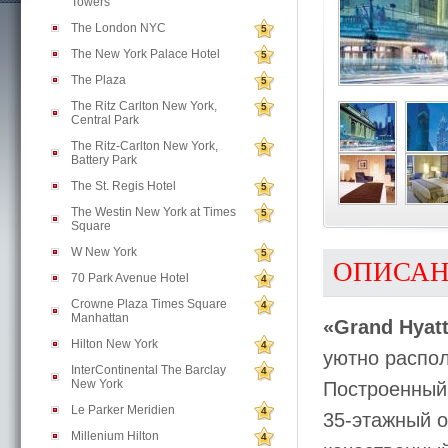
Towers
The London NYC
5
The New York Palace Hotel
5
The Plaza
5
The Ritz Carlton New York,
5
Central Park
The Ritz-Carlton New York,
5
Battery Park
The St. Regis Hotel
5
The Westin New York at Times
5
Square
W New York
5
ОПИСА
70 Park Avenue Hotel
4
Crowne Plaza Times Square
4
Manhattan
«Grand Hyat
Hilton New York
4
уютно распо
InterContinental The Barclay
4
New York
Построенный 
Le Parker Meridien
4
35-этажный о
Millenium Hilton
4