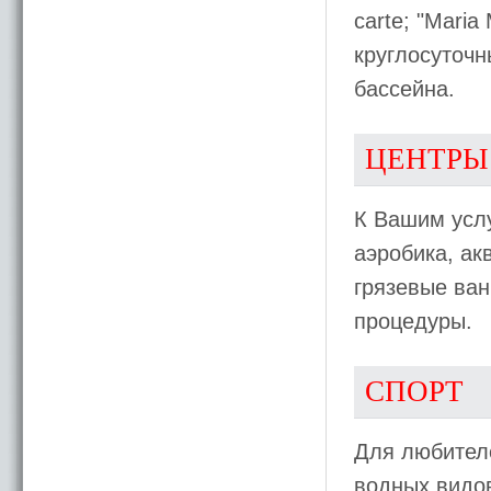
cartе; "Maria
круглосуточны
бассейна.
ЦЕНТРЫ
К Вашим услу
аэробика, ак
грязевые ван
процедуры.
СПОРТ
Для любителе
водных видов