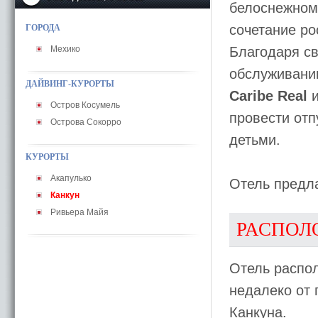
белоснежном
сочетание ро
ГОРОДА
Мехико
Благодаря с
обслуживани
ДАЙВИНГ-КУРОРТЫ
Caribe Real
и
Остров Косумель
провести отп
Острова Сокорро
детьми.
КУРОРТЫ
Акапулько
Отель предл
Канкун
Ривьера Майя
РАСПОЛ
Отель распол
недалеко от 
Канкуна.