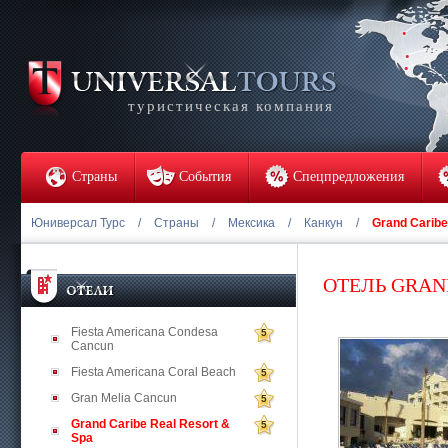
туристическая компания
Страны
События
Спецпредложения
Юниверсал Турс
/
Страны
/
Мексика
/
Канкун
/
Grand Caribe
ОТЕЛЬ GRAN
Fiesta Americana Condesa
5
Cancun
Fiesta Americana Coral Beach
5
Gran Melia Cancun
5
Grand Caribe Real Resort &
5
Spa