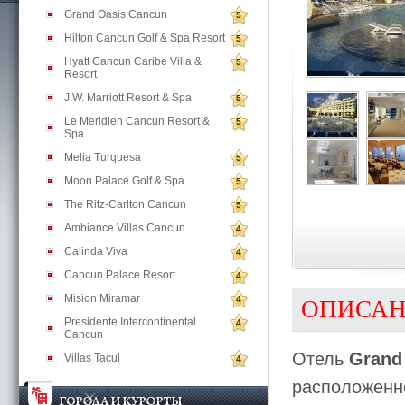
Grand Oasis Cancun
5
Hilton Cancun Golf & Spa Resort
5
Hyatt Cancun Caribe Villa &
5
Resort
J.W. Marriott Resort & Spa
5
Le Meridien Cancun Resort &
5
Spa
Melia Turquesa
5
Moon Palace Golf & Spa
5
The Ritz-Carlton Cancun
5
Ambiance Villas Cancun
4
Calinda Viva
4
Cancun Palace Resort
4
Mision Miramar
4
ОПИСА
Presidente Intercontinental
4
Cancun
Отель
Grand 
Villas Tacul
4
расположенно