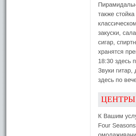
Пирамидальны
также стойка
классическом
закуски, сал
сигар, спирт
хранятся пре
18:30 здесь 
Звуки гитар,
здесь по веч
ЦЕНТРЫ
К Вашим услу
Four Seasons
омолаживанию