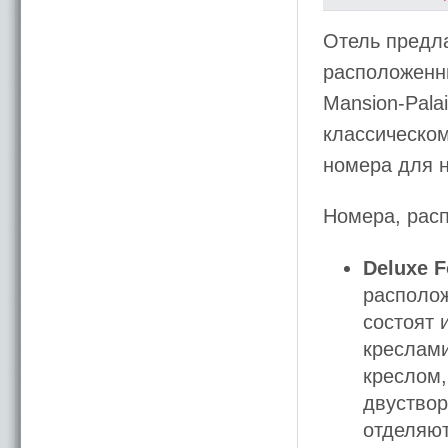
Отель предла
расположенны
Mansion-Pala
классическом
номера для н
Номера, рас
Deluxe F
располож
состоят 
креслами
креслом,
двуствор
отделяют