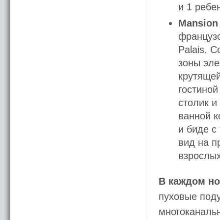
и 1 ребе
Mansion 
французс
Palais. 
зоны эле
крутящей
гостиной
столик и
ванной к
и биде с
вид на п
взрослых
В каждом но
пуховые поду
многоканальн