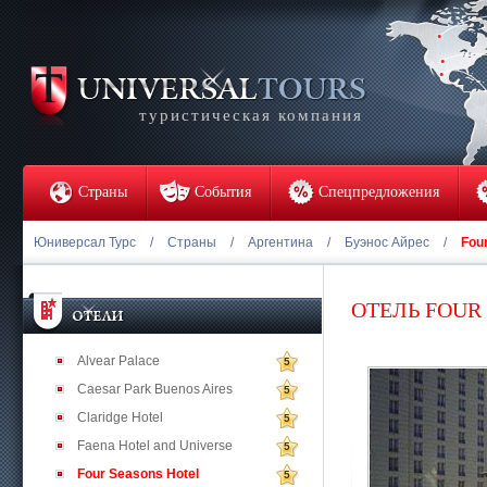
туристическая компания
Страны
События
Спецпредложения
Юниверсал Турс
/
Страны
/
Аргентина
/
Буэнос Айрес
/
Fou
ОТЕЛЬ FOUR
Alvear Palace
5
Caesar Park Buenos Aires
5
Claridge Hotel
5
Faena Hotel and Universe
5
Four Seasons Hotel
5