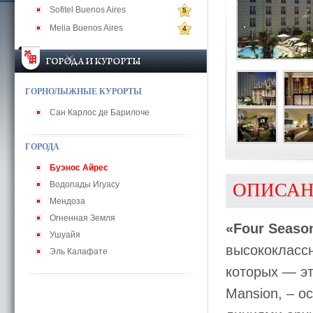
Sofitel Buenos Aires
5
Melia Buenos Aires
4
ГОРНОЛЫЖНЫЕ КУРОРТЫ
Сан Карлос де Барилоче
ГОРОДА
Буэнос Айрес
Водопады Игуасу
ОПИСА
Мендоза
Огненная Земля
«Four Seaso
Ушуайя
высококлассн
Эль Калафате
которых — эт
Mansion, – о