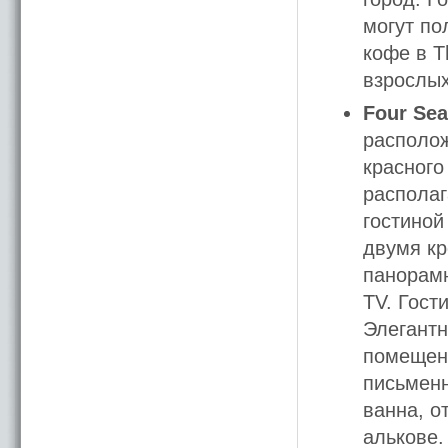
могут по
кофе в T
взрослых
Four Sea
располож
красного
располаг
гостиной
двумя кр
панорамн
TV. Гост
Элегантн
помещени
письменн
ванна, о
алькове.