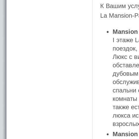
К Вашим усл
La Mansion-Pa
Mansion 
I этаже 
поездок,
Люкс с в
обставле
дубовым 
обслужив
спальни 
комнаты 
также ес
люкса ис
взрослых
Mansion 