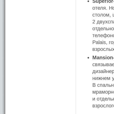
Superio
отеля. Н
столом, 
2 двухсп
отдельно
телефоно
Palais, 
взрослых
Mansion
связывае
дизайнер
нижнем у
В спальн
мраморно
и отдель
взрослог