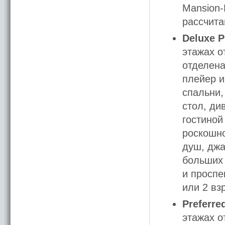
Mansion-
рассчита
Deluxe 
этажах о
отделена
плейер и
спальни,
стол, ди
гостиной
роскошно
душ, джа
больших 
и проспе
или 2 вз
Preferre
этажах о