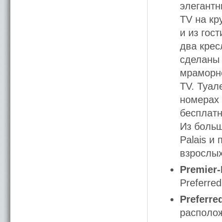
элегантн
TV на кр
и из гос
два крес
сделаны 
мраморно
TV. Туал
номерах 
бесплатн
Из больш
Palais и
взрослых
Premier
Preferre
Preferr
располож