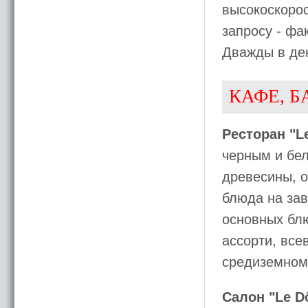
высокоскорос
запросу - фа
Дважды в ден
КАФЕ, Б
Ресторан "Le
черным и бе
древесины, 
блюда на зав
основных блю
ассорти, вс
средиземном
Салон "Le D