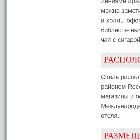
линиями архи
можно замет
и холлы офо
библиотечны
чая с сигаро
РАСПОЛ
Отель распол
районом Reco
магазины и о
Международны
отеля.
РАЗМЕЩ