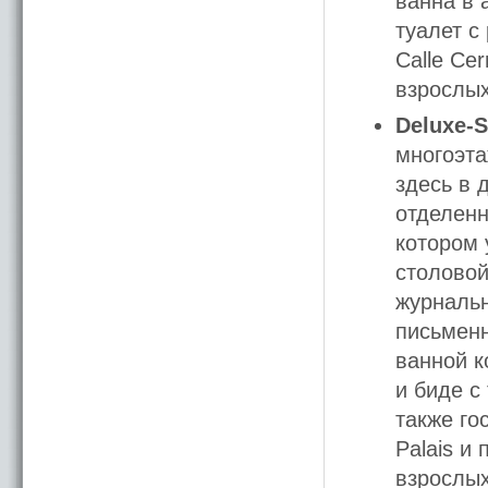
ванна в 
туалет с
Calle Ce
взрослых
Deluxe-S
многоэта
здесь в 
отделенн
котором 
столовой
журнальн
письменн
ванной к
и биде с
также го
Palais и 
взрослых