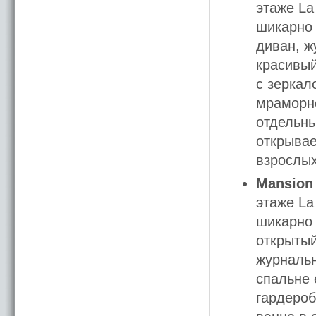
этаже La
шикарно 
диван, ж
красивый
с зеркал
мраморно
отдельны
открывае
взрослых
Mansion 
этаже La
шикарно 
открытый
журнальн
спальне 
гардероб