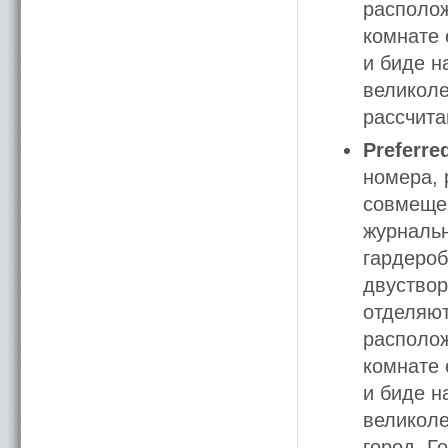
располо
комнате 
и биде н
великоле
рассчита
Preferre
номера, 
совмещен
журнальн
гардероб
двуствор
отделяют
располо
комнате 
и биде н
великоле
город. Г