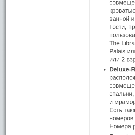
совмещен
кроватью
ванной и
Гости, п
пользова
The Libr
Palais и
или 2 вз
Deluxe-
располож
совмещен
спальни,
и мрамор
Есть так
номеров 
Номера р