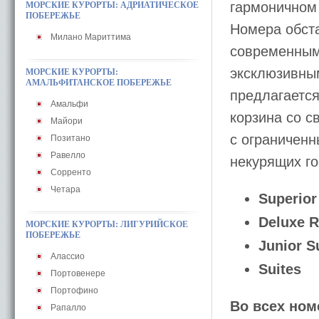
гармоничном 
МОРСКИЕ КУРОРТЫ: АДРИАТИЧЕСКОЕ
ПОБЕРЕЖЬЕ
Номера обст
Милано Мариттима
современным
эксклюзивны
МОРСКИЕ КУРОРТЫ:
АМАЛЬФИТАНСКОЕ ПОБЕРЕЖЬЕ
предлагается
Амальфи
корзина со с
Майори
с ограничен
Позитано
Равелло
некурящих го
Сорренто
Четара
Superio
Deluxe 
МОРСКИЕ КУРОРТЫ: ЛИГУРИЙСКОЕ
ПОБЕРЕЖЬЕ
Junior S
Алассио
Suites
Портовенере
Портофино
Во всех ном
Рапалло