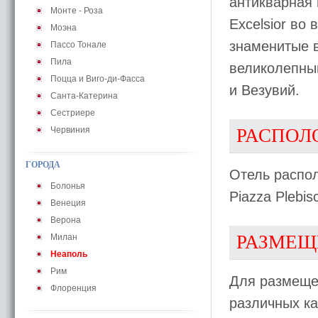
антикварная
Монте - Роза
Excelsior во
Моэна
знаменитые в
Пассо Тонале
Пила
великолепный
Поцца и Виго-ди-Фасса
и Везувий.
Санта-Катерина
Сестриере
Червиния
РАСПОЛ
ГОРОДА
Отель распол
Болонья
Piazza Plebis
Венеция
Верона
РАЗМЕЩ
Милан
Неаполь
Рим
Для размеще
Флоренция
различных к