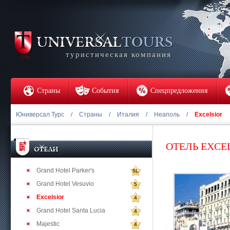
туристическая компания
Страны
События
Спецпредложения
Юниверсал Турс
/
Страны
/
Италия
/
Неаполь
/
Excelsior
ОТЕЛЬ EXCE
Grand Hotel Parker's
5L
Grand Hotel Vesuvio
5
Excelsior
4
Grand Hotel Santa Lucia
4
Majestic
4