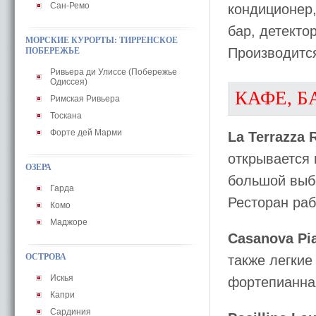
Сан-Ремо
кондиционер,
бар, детекто
МОРСКИЕ КУРОРТЫ: ТИРРЕНСКОЕ
Производитс
ПОБЕРЕЖЬЕ
Ривьера ди Улиссе (Побережье
Одиссея)
КАФЕ, Б
Римская Ривьера
Тоскана
Форте дей Марми
La Terrazza 
открывается 
ОЗЕРА
большой выб
Гарда
Ресторан раб
Комо
Маджоре
Casanova Pi
ОСТРОВА
также легкие
Искья
фортепианная
Капри
Сардиния