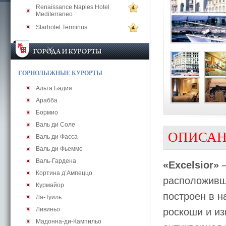
Renaissance Naples Hotel
4
Mediterraneo
Starhotel Terminus
4
ГОРНОЛЫЖНЫЕ КУРОРТЫ
Альта Бадия
Арабба
Бормио
Валь ди Соле
ОПИСА
Валь ди Фасса
Валь ди Фьемме
Валь-Гардена
«Excelsior»
—
Кортина д’Ампеццо
расположивш
Курмайор
построен в н
Ла-Туиль
Ливиньо
роскоши и из
Мадонна-ди-Кампильо