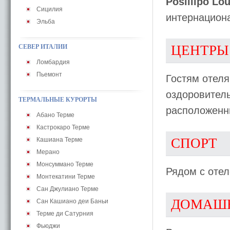
Posillipo Lo
Сицилия
интернациона
Эльба
ЦЕНТРЫ
СЕВЕР ИТАЛИИ
Ломбардия
Пьемонт
Гостям отеля
оздоровительн
ТЕРМАЛЬНЫЕ КУРОРТЫ
расположенны
Абано Терме
Кастрокаро Терме
СПОРТ
Кашиана Терме
Мерано
Монсуммано Терме
Рядом с оте
Монтекатини Терме
Сан Джулиано Терме
ДОМАШ
Сан Кашиано деи Баньи
Терме ди Сатурния
Фьюджи