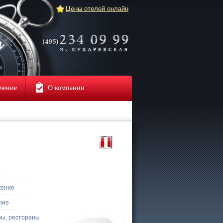
Цены отелей онлайн
чение
О компании
е
жение
ние
ры, рестораны