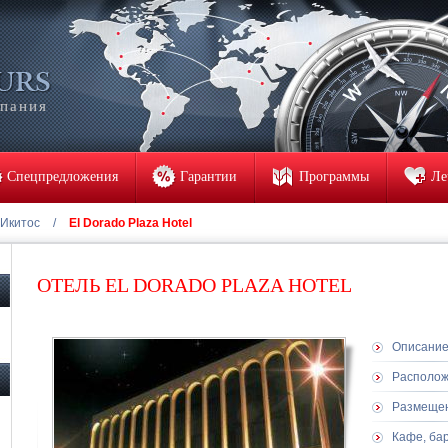
мпания
Спецпредложения
Гарантии
Программы
Ле
Икитос
/
El Dorado Plaza Hotel
ОТЕЛЬ EL DORADO PLAZA HOTEL
Описани
Располо
Размеще
Кафе, ба