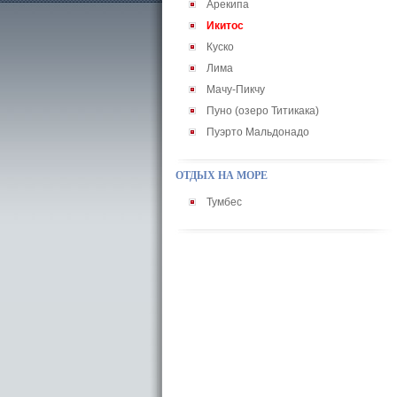
Арекипа
Икитос
Куско
Лима
Мачу-Пикчу
Пуно (озеро Титикака)
Пуэрто Мальдонадо
ОТДЫХ НА МОРЕ
Тумбес