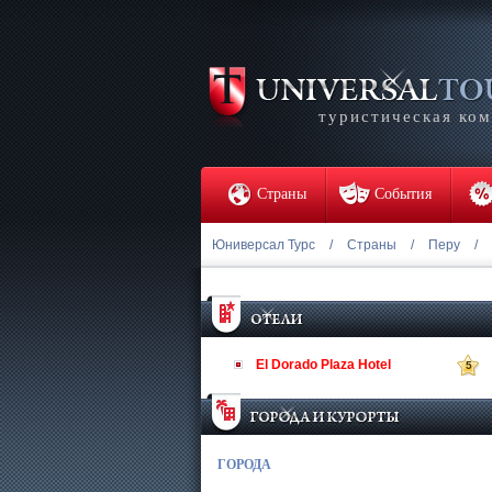
туристическая ко
Страны
События
Юниверсал Турс
/
Страны
/
Перу
/
El Dorado Plaza Hotel
5
ГОРОДА