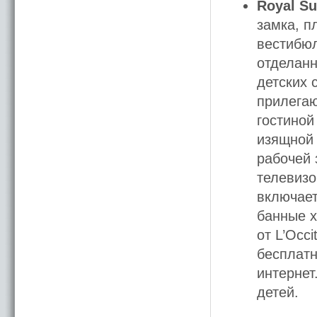
Royal Su
замка, п
вестибюл
отделанн
детских 
прилегаю
гостиной
изящной 
рабочей 
телевизо
включает
банные х
от L’Occ
бесплатн
интернет
детей.