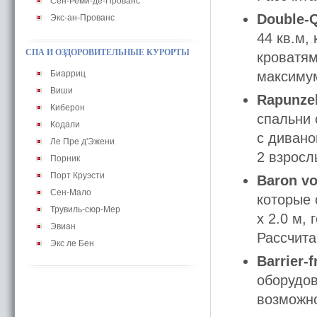
Сен-Реми-де-Прованс
Double-
Экс-ан-Прованс
44 кв.м,
СПА И ОЗДОРОВИТЕЛЬНЫЕ КУРОРТЫ
кроватям
Биарриц
максимум
Виши
Rapunzel
Киберон
спальни 
Кодали
с дивано
Ле Пре д'Эжени
2 взросл
Порник
Порт Круэсти
Baron v
Сен-Мало
которые 
Трувиль-сюр-Мер
x 2.0 м,
Эвиан
Рассчита
Экс ле Бен
Barrier-
оборудов
возможно