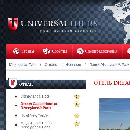
туристическая компания
Страны
События
Спецпредложения
Юниверсал Турс
/
Страны
/
Франция
/
Парки Disneyland® Park 
ОТЕЛЬ DREA
Disneyland® Hotel
5
Dream Castle Hotel at
4
Disneyland® Paris
Hotel New York®
4
Magic Circus Hotel at
4
Disneyland® Paris