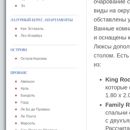
очарование с
Эз
виды на окру
обставлены 
ЛАЗУРНЫЙ БЕРЕГ, АПАРТАМЕНТЫ
Ванные комн
Кап Эстерель
Лез Исамбрэ
и оснащены к
Люксы допол
ОСТРОВА
столом. Есть
Остров Корсика
из:
ПРОВАНС
King Ro
Авиньон
которые 
Арль
1.80 x 2
Бандоль
Горд
Family 
Ле Бо де Прованс
спальни 
Ле Понте
с двухъя
Марсель
Рассчита