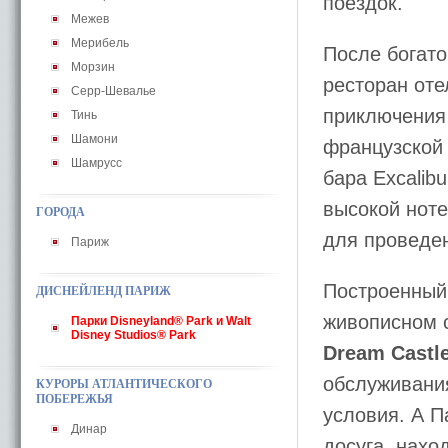
поездок.
Межев
Мерибель
После богато
Морзин
ресторан от
Серр-Шевалье
приключения
Тинь
Шамони
французской
Шамрусс
бара Excalib
высокой ноте
ГОРОДА
для проведе
Париж
Построенный 
ДИСНЕЙЛЕНД ПАРИЖ
живописном с
Парки Disneyland® Park и Walt
Disney Studios® Park
Dream Castle
обслуживани
КУРОРЫ АТЛАНТИЧЕСКОГО
ПОБЕРЕЖЬЯ
условия. А 
Динар
досуга, нахо