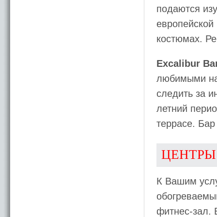
подаются из
европейской 
костюмах. Ре
Excalibur Ba
любимыми на
следить за и
летний перио
террасе. Бар
ЦЕНТРЫ
К Вашим усл
обогреваемый
фитнес-зал. 