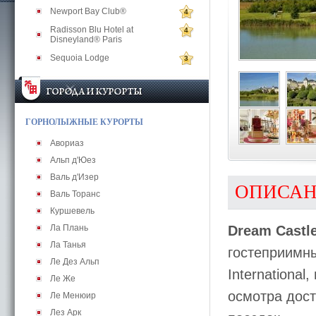
Newport Bay Club®
4
Radisson Blu Hotel at
4
Disneyland® Paris
Sequoia Lodge
3
ГОРНОЛЫЖНЫЕ КУРОРТЫ
Авориаз
Альп д'Юез
Валь д'Изер
ОПИСА
Валь Торанс
Куршевель
Ла Плань
Dream Castle
Ла Танья
гостеприимн
Ле Дез Альп
Internationa
Ле Же
осмотра дост
Ле Менюир
Лез Арк