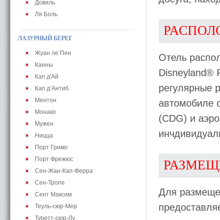
Довиль
Ля Боль
РАСПОЛ
ЛАЗУРНЫЙ БЕРЕГ
Жуан ле Пен
Отель распол
Канны
Disneyland® 
Кап д'Ай
регулярные р
Кап д’Антиб
Ментон
автомобиле 
Монако
(CDG) и аэр
Мужен
инчдивидуаль
Ницца
Порт Гримо
Порт Фрежюс
РАЗМЕЩ
Сен-Жан-Кап-Ферра
Сен-Тропе
Для размеще
Сент Максим
предоставляе
Теуль-сюр-Мер
Туретт-сюр-Лу