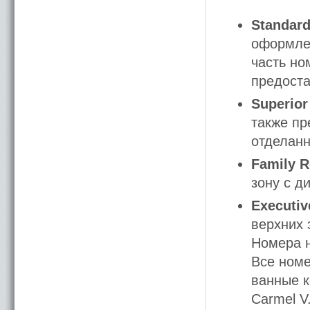
Standar
оформле
часть но
предост
Superio
также пр
отделан
Family 
зону с д
Executiv
верхних 
Номера н
Все номе
ванные к
Carmel V