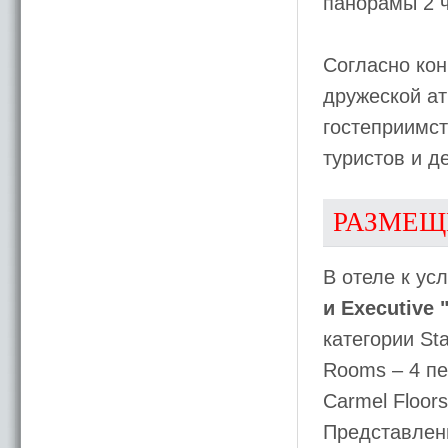
панорамы 2 ч
Согласно кон
дружеской а
гостеприимст
туристов и д
РАЗМЕЩ
В отеле к ус
и Executive
категории St
Rooms – 4 пе
Carmel Floors
Представлен