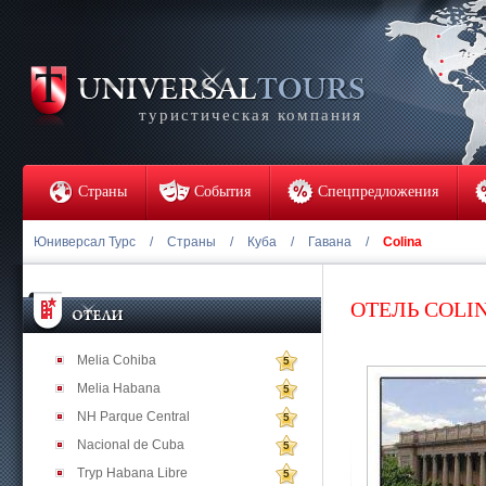
туристическая компания
Страны
События
Спецпредложения
Юниверсал Турс
/
Страны
/
Куба
/
Гавана
/
Colina
ОТЕЛЬ COLI
Melia Cohiba
5
Melia Habana
5
NH Parque Central
5
Nacional de Cuba
5
Tryp Habana Libre
5