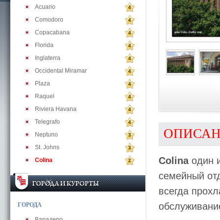
Aсuario
4
Comodoro
4
Copacabana
4
Florida
4
Inglaterra
4
Occidental Miramar
4
Plaza
4
Raquel
4
Riviera Havana
4
Telegrafo
4
ОПИСА
Neptuno
3
St. Johns
3
Colina
один и
Colina
2
семейный отд
всегда прохл
обслуживание
ГОРОДА
Варадеро