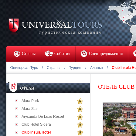
туристическая компания
Страны
События
Спецпредложения
Юниверсал Турс
/
Страны
/
Турция
/
Аланья
/
Club Insula Ho
ОТЕЛЬ CLUB
Alara Park
5
Alara Star
5
Arycanda De Luxe Resort
5
Club Hotel Sidera
5
Club Insula Hotel
5