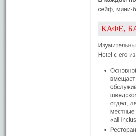
сейф, мини-б
КАФЕ, Б
Изумительные
Hotel с его и
Основной
вмещает 
обслужив
шведском
отдел, л
местные 
«all inclu
Ресторан