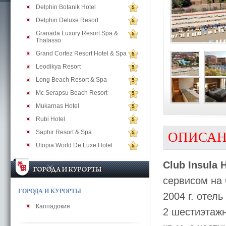
Delphin Botanik Hotel
5
Delphin Deluxe Resort
5
Granada Luxury Resort Spa &
5
Thalasso
Grand Cortez Resort Hotel & Spa
5
Leodikya Resort
5
Long Beach Resort & Spa
5
Mc Serapsu Beach Resort
5
Mukarnas Hotel
5
Rubi Hotel
5
Saphir Resort & Spa
5
ОПИСА
Utopia World De Luxe Hotel
5
Club Insula 
сервисом на 
ГОРОДА И КУРОРТЫ
2004 г. отел
Каппадокия
2 шестиэтажн