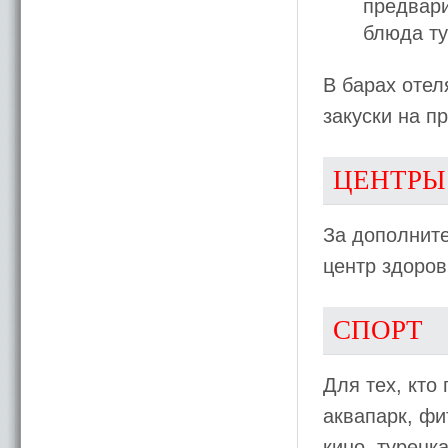
предвари
блюда ту
В барax отел
закуски на п
ЦЕНТРЫ
За дополните
центр здоров
СПОРТ
Для тех, кто
аквапарк, фи
кино, турецк