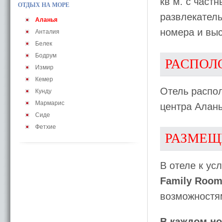
кв м. с част
ОТДЫХ НА МОРЕ
развлекател
Аланья
номера и вы
Анталия
Белек
Бодрум
РАСПОЛ
Измир
Кемер
Отель распол
Кунду
Мармарис
центра Алань
Сиде
Фетхие
РАЗМЕЩ
В отеле к ус
Family Roo
возможностя
В каждом н