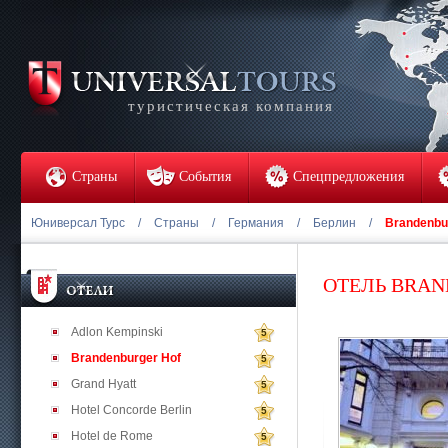
туристическая компания
Страны
События
Спецпредложения
Юниверсал Турс
/
Страны
/
Германия
/
Берлин
/
Brandenbu
ОТЕЛЬ BRAN
Adlon Kempinski
5
Brandenburger Hof
5
Grand Hyatt
5
Hotel Concorde Berlin
5
Hotel de Rome
5