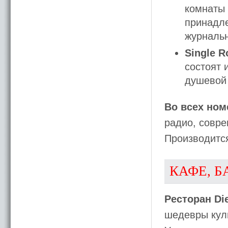
комнаты
принадле
журнальн
Single 
состоят 
душевой
Во всех ном
радио, совре
Производитс
КАФЕ, Б
Ресторан Di
шедевры кули