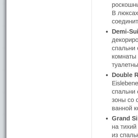
роскошны
В люксах
соединит
Demi-Sui
декориро
спальни 
комнаты 
туалетны
Double 
Eisleben
спальни 
зоны со 
ванной к
Grand S
на тихий
из спаль