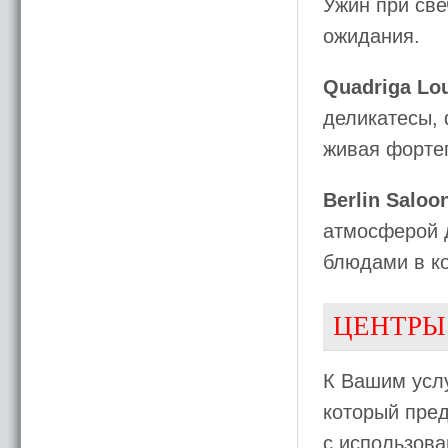
Ужин при св
ожидания.
Quadriga Lo
деликатесы, 
живая форте
Berlin Saloo
атмосферой д
блюдами в ко
ЦЕНТРЫ
К Вашим услу
который пред
с использова