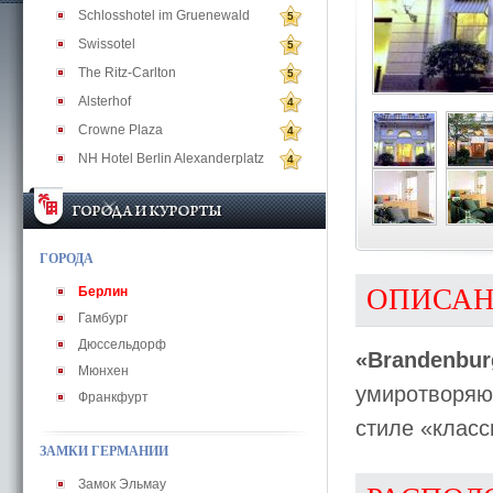
Schlosshotel im Gruenewald
5
Swissotel
5
The Ritz-Carlton
5
Alsterhof
4
Crowne Plaza
4
NH Hotel Berlin Alexanderplatz
4
ГОРОДА
ОПИСА
Берлин
Гамбург
Дюссельдорф
«Brandenbur
Мюнхен
умиротворяю
Франкфурт
стиле «класс
ЗАМКИ ГЕРМАНИИ
Замок Эльмау