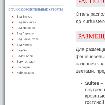
РАСПОЛ
СПА И ОЗДОРОВИТЕЛЬНЫЕ КУРОРТЫ
Отель распол
Бад Висзее
до Kurfürste
Бад Киссинген
Бад Кроцинген
Бад Пирмонт
РАЗМЕЩ
Бад Райхенхаль
Бад Хомбург
Для размещен
Бад-Эмс
фешенебельн
Баден-Баден
Берхтесгаден
названия зна
Висбаден
цветами, пр
Хайдельберг
Suites
– 
внутренн
кроватью
гостиной