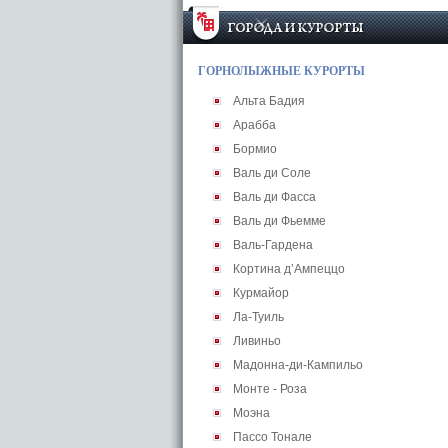
ГОРНОЛЫЖНЫЕ КУРОРТЫ
Альта Бадия
Арабба
Бормио
Валь ди Соле
Валь ди Фасса
Валь ди Фьемме
Валь-Гардена
Кортина д’Ампеццо
Курмайор
Ла-Туиль
Ливиньо
Мадонна-ди-Кампильо
Монте - Роза
Моэна
Пассо Тонале