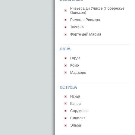
Ривьера ди Улиссе (Побережье
Одиссея)
Римская Ривьера
Тоскана
Форте дей Марми
ОЗЕРА
Гарда
Комо
Маджоре
ОСТРОВА
Искья
Капри
Сардиния
Сицилия
Эльба