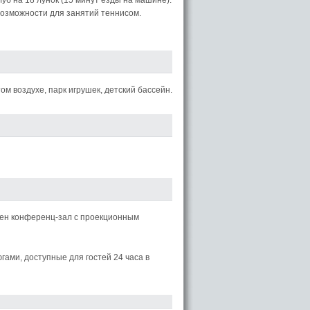
луб на 18 лунок (15 минут езды на машине).
возможности для занятий теннисом.
м воздухе, парк игрушек, детский бассейн.
ен конференц-зал с проекционным
гами, доступные для гостей 24 часа в