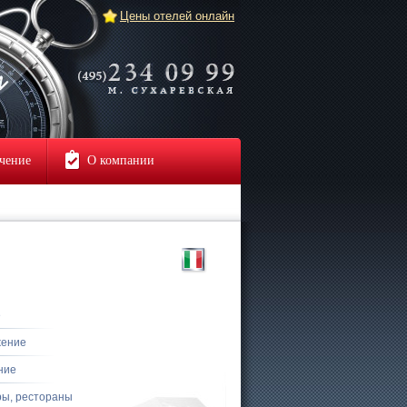
Цены отелей онлайн
чение
О компании
е
жение
ние
ры, рестораны