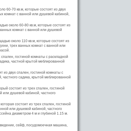
о 60-70 кв.м, которые состоят из двух
ых комнат с ванной или душевой кабиной,
дью около 60-80 кв.м, которые состоят из
 ванных комнат с ванной или душевой
адью около 110 кв.м, которые состоят из
ухни, трех ванных комнат с ванной или
расой.
 спален, гостиной комнаты с раскладной
 садика, частной крытой меблированной
т из двух спален, гостиной комнаты с
й, частного садика, крытой меблированной
рый состоит из трех спален, гостиной
ой или душевой кабиной, частного
которая состоит из трех спален, гостиной
анной или душевой кабиной, частного
сейна диаметром 4 м и глубиной 1.15 м.
евидение, сейф, посудомоечная машина,