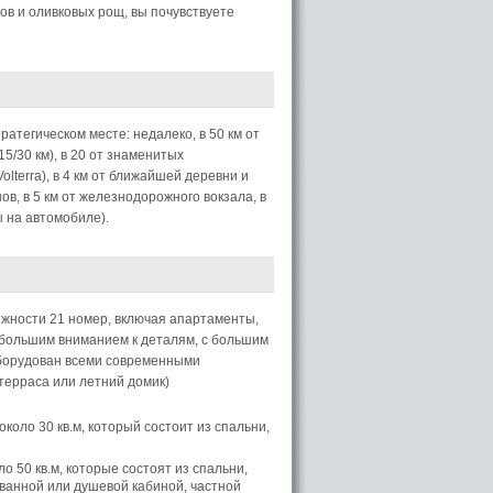
ов и оливковых рощ, вы почувствуете
атегическом месте: недалеко, в 50 км от
15/30 км), в 20 от знаменитых
lterra), в 4 км от ближайшей деревни и
нов, в 5 км от железнодорожного вокзала, в
ы на автомобиле).
жности 21 номер, включая апартаменты,
 большим вниманием к деталям, с большим
оборудован всеми современными
терраса или летний домик)
оло 30 кв.м, который состоит из спальни,
 50 кв.м, которые состоят из спальни,
 ванной или душевой кабиной, частной