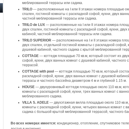
меблированной террасы или садика.
TRILO
— расположенные на I или II этажах номера площадью окол
спален, гостиной комнаты с раскладной софой, кухни, двух ванн
частной меблированной террасы или садика.
TRILO de LUX
— расположенные на I или II этажах номера площа
двух спален, гостиной комнаты с раскладной софой, кухни, двух
кабиной, частной меблированной террасы или садика.
TRILO SUPERIOR
— расположенные на I и II этажах номера площ
двух спален, отдельной гостиной комнаты с раскладной софой, к
душевой кабиной, частного садика с крытой меблированной тер
COTTAGE
— коттедж площадью 70 кв.м, который состоит из двух
софой, кухни, двух ванных комнат с душевой кабиной, частного
террасой.
COTTAGE with pool
— коттедж площадью 70 кв.м, который состои
раскладной софой, кухни, двух ванных комнат с душевой кабино
террасы и частного бассейна диаметром 4 м и глубиной 1.15 м.
HOUSE
— двухуровневый коттедж площадью около 110 кв.м, кото
комнаты с раскладной софой, кухни, трех ванных комнат с ванн
меблированного садика.
VILLA S. ADELE
— двухэтажная вилла площадью около 110 кв.м, 
комнаты с раскладной софой, кухни, четырех ванных комнат с в
садика с большой крытой меблированной террасой, частного бас
Во всех номерах имеется:
кондиционер, отопление, спутниковое тел
доступ в интернет.