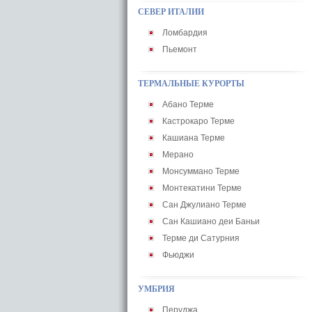
СЕВЕР ИТАЛИИ
Ломбардия
Пьемонт
ТЕРМАЛЬНЫЕ КУРОРТЫ
Абано Терме
Кастрокаро Терме
Кашиана Терме
Мерано
Монсуммано Терме
Монтекатини Терме
Сан Джулиано Терме
Сан Кашиано деи Баньи
Терме ди Сатурния
Фьюджи
УМБРИЯ
Перуджа