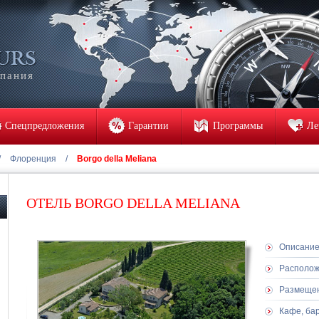
мпания
Спецпредложения
Гарантии
Программы
Ле
/
Флоренция
/
Borgo della Meliana
ОТЕЛЬ BORGO DELLA MELIANA
Описани
Располо
Размеще
Кафе, ба