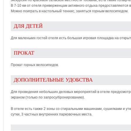
экскурсий по красивой сельской местности Тосканы; есть также гольф-к
В 7-10 км от отеля приверженцам активного отдыха предоставляются 
Можно поиграть в настольный теннис, заняться горным велосипедом.
ДЛЯ ДЕТЕЙ
Для маленьких гостей отеля есть большая игровая площадка на открыто
ПРОКАТ
Прокат горных велосипедов.
ДОПОЛНИТЕЛЬНЫЕ УДОБСТВА
Для проведения небольших деловых мероприятий в отеле предусмотр
экраном (только по запросу/бронированию).
В отеле есть также 2 зоны со стиральными машинами, сушилками и утю
сутки, 3 частных внутренних парковочных места.