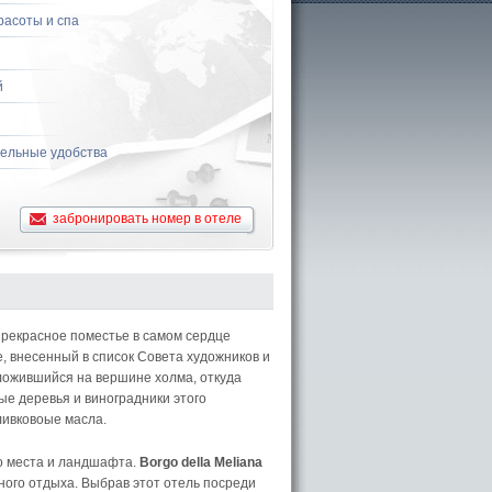
расоты и спа
й
ельные удобства
забронировать номер в отеле
рекрасное поместье в самом сердце
е, внесенный в список Совета художников и
сположившийся на вершине холма, откуда
е деревья и виноградники этого
ливковоые масла.
о места и ландшафта.
Borgo della Meliana
ого отдыха. Выбрав этот отель посреди