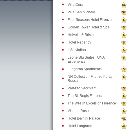
Villa Cora
5L
Villa San Michele
5L
Four Seasons Hotel Firenze
5
Golden Tower Hotel & Spa
5
Helvetia & Bristol
5
Hotel Regency
5
Il Salviatino
5
Leone Blu Suites | UNA
5
Esperienze
Lungarno Apartments
5
NH Collection Firenze Porta
5
Rossa
Palazzo Vecchietti
5
The St. Regis Florence
5
The Westin Excelsior, Florence
5
Villa Le Rose
5
Hotel Bernini Palace
4L
Hotel Lungarno
4L