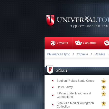
туристическая ко
Страны
События
Юниверсал Турс
/
Страны
/
Италия
Baglioni Relais Santa Croce
5L
Hotel Savoy
5L
Il Palazzo del Marchese di
5L
Camugliano
Sina Villa Medici, Autograph
5L
Collection