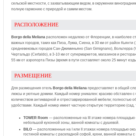
сельской местности, с захватывающим видом, в окружении виноградник
полную гармонию с природой и самим местом.
РАСПОЛОЖЕНИЕ
Borgo della Meliana
расположен недалеко от Флоренции, в наиболее стр
важных городов, таких как Пиза, Лукка, Сиена, в 30 км от район Кьянти (
средневековых городов Сан-Джиминьяно (San Gimignano), Вольтерра (Vo
Чертальдо (Certaldo), в 3-10 км от супермаркетов, магазинов и рестора
55 км от аэропорта Пизы (время в пути составляет около 25 минут езд
РАЗМЕЩЕНИЕ
Для размещения отель
Borgo della Meliana
предоставляет в общей сло
люксы и уютные домики. Каждый номер уникален: красиво обставлен с
количеством антикварной и отреставрированной мебели; полностью 
удобствами. Каждый номер имеет частную открытую территорию (сад, 
TOWER Room
— расположенныe на III этаже номерa площадью ок
небольшой кухонной зоны, ванной комнаты с душевой.
BILO
— расположенные на I или II этажах номера площадью около
гостиной комнаты с раскладной софой, кухни, ванной комнаты с