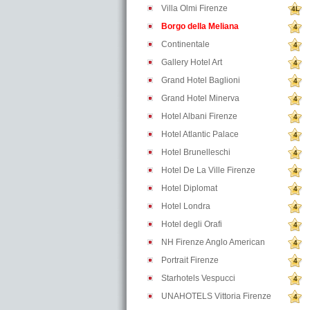
Villa Olmi Firenze
4L
Borgo della Meliana
4
Continentale
4
Gallery Hotel Art
4
Grand Hotel Baglioni
4
Grand Hotel Minerva
4
Hotel Albani Firenze
4
Hotel Atlantic Palace
4
Hotel Brunelleschi
4
Hotel De La Ville Firenze
4
Hotel Diplomat
4
Hotel Londra
4
Hotel degli Orafi
4
NH Firenze Anglo American
4
Portrait Firenze
4
Starhotels Vespucci
4
UNAHOTELS Vittoria Firenze
4