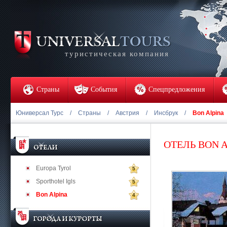
туристическая компания
Страны
События
Спецпредложения
Юниверсал Турс
/
Страны
/
Австрия
/
Инсбрук
/
Bon Alpina
ОТЕЛЬ BON 
Europa Tyrol
5
Sporthotel Igls
5
Bon Alpina
4