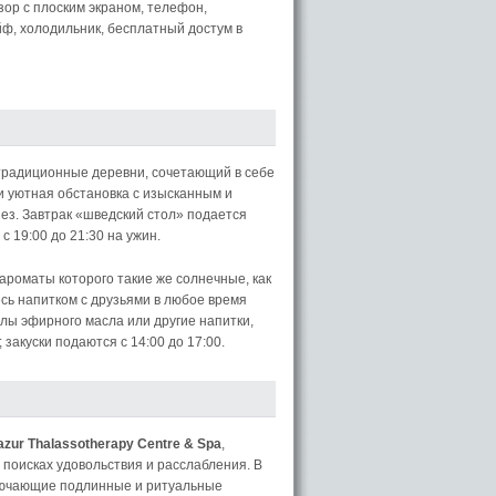
зор с плоским экраном, телефон,
йф, холодильник, бесплатный достум в
 традиционные деревни, сочетающий в себе
и уютная обстановка с изысканным и
ез. Завтрак «шведский стол» подается
 с 19:00 до 21:30 на ужин.
ароматы которого такие же солнечные, как
сь напитком с друзьями в любое время
ллы эфирного масла или другие напитки,
закуски подаются с 14:00 до 17:00.
azur Thalassotherapy Centre & Spa
,
 поисках удовольствия и расслабления. В
ключающие подлинные и ритуальные