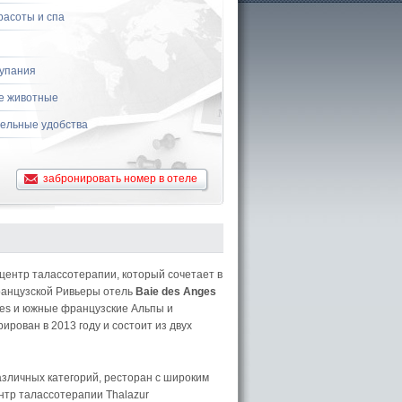
расоты и спа
купания
е животные
ельные удобства
забронировать номер в отеле
центр талассотерапии, который сочетает в
ранцузской Ривьеры отель
Baie des Anges
nges и южные французские Альпы и
рован в 2013 году и состоит из двух
личных категорий, ресторан с широким
тр талассотерапии Thalazur