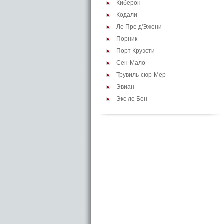
Киберон
Кодали
Ле Пре д'Эжени
Порник
Порт Круэсти
Сен-Мало
Трувиль-сюр-Мер
Эвиан
Экс ле Бен