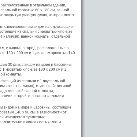
 расположенные в отдельном здании,
оспальной кроватью 80 x 180 см, ванной
е закрытую угловую кухню, которая может
м, с великолепным видом на окружающие
тоящие из спальни с кроватью king-size
 от наличия), ванной комнаты, отдельной
м, с видом на город, расположенные в
ize 180 x 200 см и 1 диваном-кроватью 140
ю 30 кв.м, с видом на море и бассейны,
1 кроватью king-size 180 x 200 см и 1
ной комнаты.
стоящий из спальни с 1 двуспальной
симости от наличия), отдельной гостиной
надлежностей ванной комнаты,
апочки, второй телевизор с плоским
м видом на море и бассейны, состоящие
роватью 140 х 90 см (в зависимости от
ной комплектом туалетных
олнительно в люксах есть халат и