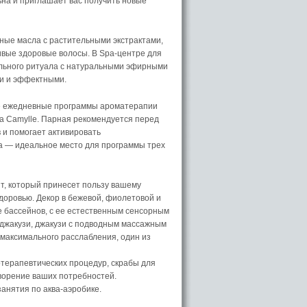
ьна и приглашает вас получить новые
ые масла с растительными экстрактами,
ивые здоровые волосы. В Spa-центре для
льного ритуала с натуральными эфирными
ми и эффектными.
е ежедневные программы ароматерапии
ра Camylle. Парная рекомендуется перед
 и помогает активировать
та — идеальное место для программы трех
т, который принесет пользу вашему
доровью. Декор в бежевой, фиолетовой и
е бассейнов, с ее естественным сенсорным
, джакузи, джакузи с подводным массажным
 максимального расслабления, один из
отерапевтических процедур, скрабы для
ворение ваших потребностей.
анятия по аква-аэробике.