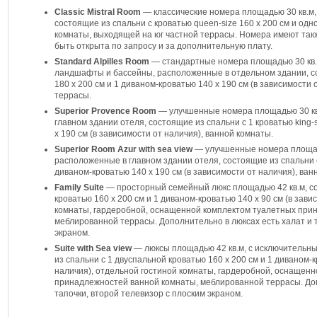
Classic Mistral Room
— классические номера площадью 30 кв.м,
состоящие из спальни с кроватью queen-size 160 x 200 см и одн
комнаты, выходящей на юг частной террасы. Номера имеют такж
быть открыта по запросу и за дополнительную плату.
Standard Alpilles Room
— стандартные номера площадью 30 кв.
ландшафты и бассейны, расположенные в отдельном здании, сос
180 x 200 см и 1 диваном-кроватью 140 x 190 см (в зависимости
террасы.
Superior Provence Room
— улучшенные номера площадью 30 кв.
главном здании отеля, состоящие из спальни с 1 кроватью king-s
x 190 см (в зависимости от наличия), ванной комнаты.
Superior Room Azur with sea view
— улучшенные номера площадь
расположенные в главном здании отеля, состоящие из спальни с 
диваном-кроватью 140 x 190 см (в зависимости от наличия), ван
Family Suite
— просторный семейный люкс площадью 42 кв.м, со
кроватью 160 х 200 см и 1 диваном-кроватью 140 х 90 см (в зави
комнаты, гардеробной, оснащенной комплектом туалетных при
меблированной террасы. Дополнительно в люксах есть халат и т
экраном.
Suite with Sea view
— люксы площадью 42 кв.м, с исключительны
из спальни с 1 двуспальной кроватью 160 х 200 см и 1 диваном-к
наличия), отдельной гостиной комнаты, гардеробной, оснащен
принадлежностей ванной комнаты, меблированной террасы. Доп
тапочки, второй телевизор с плоским экраном.