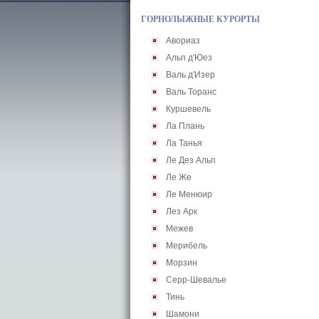
ГОРНОЛЫЖНЫЕ КУРОРТЫ
Авориаз
Альп д'Юез
Валь д'Изер
Валь Торанс
Куршевель
Ла Плань
Ла Танья
Ле Дез Альп
Ле Же
Ле Менюир
Лез Арк
Межев
Мерибель
Морзин
Серр-Шевалье
Тинь
Шамони