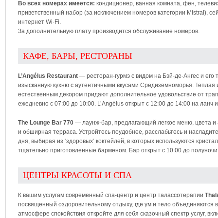
Во всех номерах имеется:
кондиционер, ванная комната, фен, телеви
приветственный набор (за исключением номеров категории Mistral), се
интернет Wi-Fi.
За дополнительную плату производится обслуживание номеров.
КАФЕ, БАРЫ, РЕСТОРАНЫ
L’Angélus Restaurant
— ресторан-гурмэ с видом на Бэй-де-Ангес и его
изысканную кухню с аутентичными вкусами Средиземноморья. Теплая 
естественным декором придают дополнительное удовольствие от трап
ежедневно с 07:00 до 10:00. L’Angélus открыт с 12:00 до 14:00 на ланч и
The Lounge Bar 770
— лаунж-бар, предлагающий легкое меню, цвета и 
и обширная терраса. Устройтесь поудобнее, расслабьтесь и насладите
дня, выбирая из ‘здоровых’ коктейлей, в которых используются криста
тщательно приготовленные барменом. Бар открыт с 10:00 до полуночи; 
ЦЕНТРЫ КРАСОТЫ И СПА
К вашим услугам современный спа-центр и центр талассотерапии
Thal
посвященный оздоровительному отдыху, где ум и тело объединяются в
атмосфере спокойствия откройте для себя сказочный спектр услуг, в