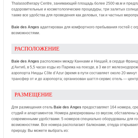
Thalassotherapy Centre, занимающий площадь более 2500 кв.м и пре
оздоровительные и косметологические процедуры, три залитых солнце
также все удобства для проведения как деловых, так и частных меропр
Baie des Anges
адаптирован для комфортного пребывания гостей с о
возможностями.
РАСПОЛОЖЕНИЕ
Baie des Anges
расположен между Каннами и Ниццей, в сердце Француз
д’Антиб, в 5,5 часах езды из Парижа на поезде, в 3 км от железнодорож
аэропорта Ниццы Côte d’Azur (время в пути составляет около 20 мину
трансфер от и до аэропорта; организован шаттл-сервис отель — центр
РАЗМЕЩЕНИЕ
Для размещения отель
Baie des Anges
предоставляет 164 номера, сре
студий и апартаментов. Номера декорированы со вкусом, обставлены
современными удобствами. 5 номеров специально оборудованы для г
возможностями. Все номера располагают балконами, откуда открыва
природу. Вы можете выбрать из: