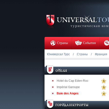
туристическая ко
Страны
События
Юниверсал Турс
/
Страны
/
Франция
Hotel du Cap Eden-Roc
5
Impérial Garoupe
5
Baie des Anges
4