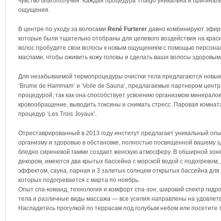
чувство благополучия. Каждая процедура Thalgo уникальна и оригинал
ощущения.
В центре по уходу за волосами
René Furterer
давно комбинируют эфирн
которые были тщательно отобраны для целевого воздействия на крас
волос пробудите свои волосы к новым ощущениям с помощью персона
маслами, чтобы оживить кожу головы и сделать ваши волосы здоровы
Для незабываемой термопроцедуры очистки тела предлагаются новы
‘Brume de Hammam’ и ‘Voile de Sauna’, предлагаемые партнером цент
процедурой, так как она способствует усвоению организмом минералов
кровообращение, выводить токсины и снимать стресс. Паровая комна
процедур ‘Les Trois Joyaux’.
Օтреставрированный в 2013 году институт предлагает уникальный опы
организму и здоровью в обстановке, полностью посвященной вашему з
бледно сиреневой гамме создает женскую атмосферу. В обширной зон
декором, имеются два крытых бассейна с морской водой с подогревом
эффектом, сауна, парная и 3 залитых солнцем открытых бассейна для
которых подогревается с марта по ноябрь.
Опыт спа-команд, технология и комфорт спа-зон, широкий спектр гидр
тела и различные виды массажа — все усилия направлены на удовлет
Насладитесь прогулкой по террасам под голубым небом или посетите з