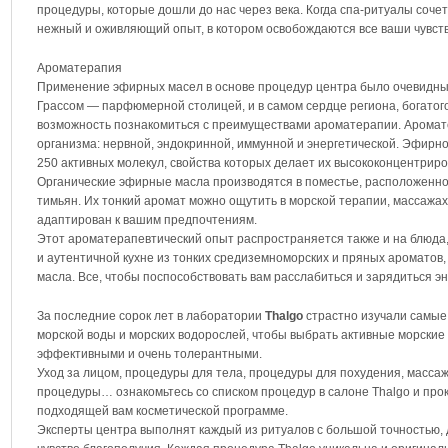
процедуры, которые дошли до нас через века. Когда спа-ритуалы соче
нежный и оживляющий опыт, в котором освобождаются все ваши чувств
Ароматерапия
Применение эфирных масел в основе процедур центра было очевидны
Грассом — парфюмерной столицей, и в самом сердце региона, богатого
возможность познакомиться с преимуществами ароматерапии. Аромат
организма: нервной, эндокринной, иммунной и энергетической. Эфирно
250 активных молекул, свойства которых делает их высококонцентрир
Органические эфирные масла производятся в поместье, расположенном 
тимьян. Их тонкий аромат можно ощутить в морской терапии, массажа
адаптирован к вашим предпочтениям.
Этот ароматерапевтический опыт распространяется также и на блюда
и аутентичной кухне из тонких средиземноморских и пряных ароматов
масла. Все, чтобы поспособствовать вам расслабиться и зарядиться эн
За последние сорок лет в лаборатории
Thalgo
страстно изучали самые
морской воды и морских водорослей, чтобы выбрать активные морские
эффективными и очень толерантными.
Уход за лицом, процедуры для тела, процедуры для похудения, массаж
процедуры… ознакомьтесь со списком процедур в салоне Thalgo и про
подходящей вам косметической программе.
Эксперты центра выполнят каждый из ритуалов с большой точностью, д