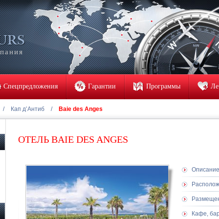
мпания
Спецпредложения
Гарантии
Программы
Ле
/
Кап д’Антиб
/
Baie des Anges
ОТЕЛЬ BAIE DES ANGES
Описани
Располо
Размеще
Кафе, ба