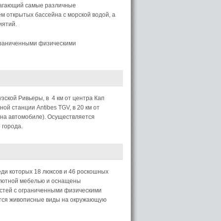
длагающий самые различные
м открытых бассейна с морской водой, а
иятий.
граниченными физическими
ской Ривьеры, в 4 км от центра Кап
ной станции Antibes TGV, в 20 км от
т на автомобиле). Осуществляется
 города.
ди которых 18 люксов и 46 роскошных
 уютной мебелью и оснащены
остей с ограниченными физическими
ются живописные виды на окружающую