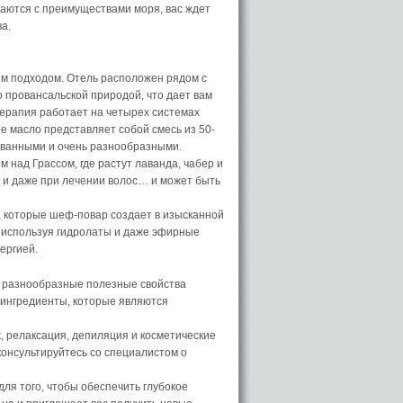
таются с преимуществами моря, вас ждет
а.
м подходом. Отель расположен рядом с
 провансальской природой, что дает вам
ерапия работает на четырех системах
е масло представляет собой смесь из 50-
ованными и очень разнообразными.
над Грассом, где растут лаванда, чабер и
х и даже при лечении волос… и может быть
, которые шеф-повар создает в изысканной
, используя гидролаты и даже эфирные
ергией.
 разнообразные полезные свойства
 ингредиенты, которые являются
, релаксация, депиляция и косметические
консультируйтесь со специалистом о
ля того, чтобы обеспечить глубокое