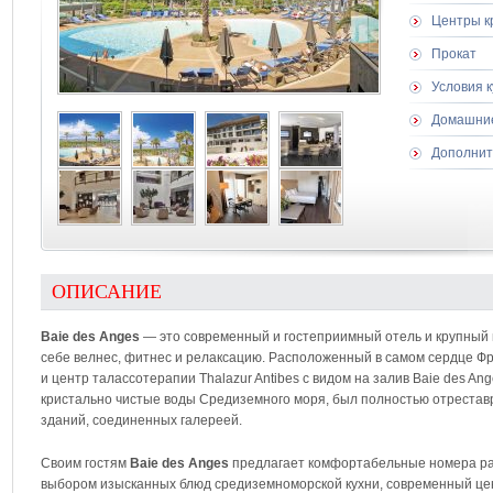
Центры к
Прокат
Условия 
Домашни
Дополнит
ОПИСАНИЕ
Baie des Anges
— это современный и гостеприимный отель и крупный 
себе велнес, фитнес и релаксацию. Расположенный в самом сердце Ф
и центр талассотерапии Thalazur Antibes с видом на залив Baie des A
кристально чистые воды Средиземного моря, был полностью отреставри
зданий, соединенных галереей.
Своим гостям
Baie des Anges
предлагает комфортабельные номера раз
выбором изысканных блюд средиземноморской кухни, современный цен