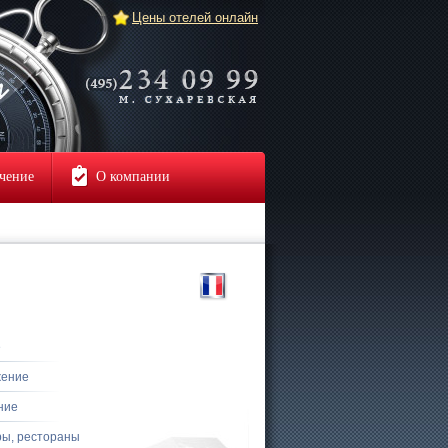
Цены отелей онлайн
чение
О компании
е
жение
ние
ры, рестораны