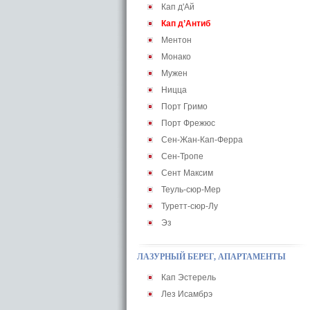
Кап д'Ай
Кап д’Антиб
Ментон
Монако
Мужен
Ницца
Порт Гримо
Порт Фрежюс
Сен-Жан-Кап-Ферра
Сен-Тропе
Сент Максим
Теуль-сюр-Мер
Туретт-сюр-Лу
Эз
ЛАЗУРНЫЙ БЕРЕГ, АПАРТАМЕНТЫ
Кап Эстерель
Лез Исамбрэ