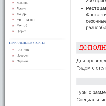
200 при
Лозанна
Ресторан
Лугано
Фантасти
Люцерн
Мон-Пельрен
сезонные
Монтрё
разнообр
Цюрих
ТЕРМАЛЬНЫЕ КУРОРТЫ
ДОПОЛН
Бад Рагац
Ивердон
Для проведен
Овронна
Рядом с отел
Туры с разме
Специальные 