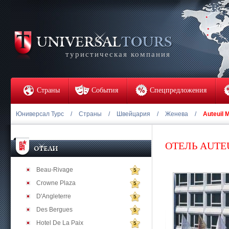
туристическая компания
Страны
События
Спецпредложения
Юниверсал Турс
/
Страны
/
Швейцария
/
Женева
/
Auteuil 
ОТЕЛЬ AUTE
Beau-Rivage
5
Crowne Plaza
5
D'Angleterre
5
Des Bergues
5
Hotel De La Paix
5