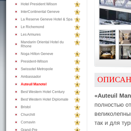
Hotel President Wilson
5
InterContinental Geneve
5
La Reserve Geneve Hotel & Spa
5
Le Richemond
5
Les Armures
5
Mandarin Oriental Hotel du
5
Rhone
Noga Hilton Geneve
5
President-Wilson
5
Swissotel Metropole
5
Ambassador
4
ОПИСА
Auteuil Manotel
4
Best Western Hotel Century
4
«Auteuil Man
Best Western Hotel Diplomate
4
полностью от
Bristol
4
великолепный
Churchill
4
так и для тур
Cornavin
4
Grand-Pre
4