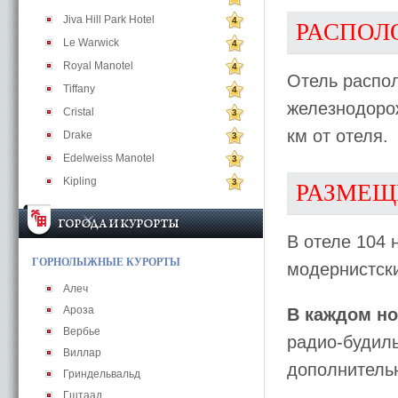
Jiva Hill Park Hotel
4
РАСПОЛ
Le Warwick
4
Royal Manotel
4
Отель распол
Tiffany
4
железнодоро
Cristal
3
км от отеля.
Drake
3
Edelweiss Manotel
3
Kipling
3
РАЗМЕЩ
В отеле 104 
ГОРНОЛЫЖНЫЕ КУРОРТЫ
модернистск
Алеч
Ароза
В каждом но
Вербье
радио-будиль
Виллар
дополнитель
Гриндельвальд
Гштаад