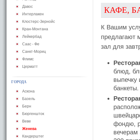
Давос
КАФЕ, Б
Интерлакен
Клостерс-Зернойс
К Вашим услу
Кран-Монтана
предлагают м
Лейкербад
Саас - Фе
зал для завт
Санкт-Мориц
Флимс
Ресторан
Церматт
блюд, бл
выпечку 
ГОРОДА
банкеты.
Аскона
Рестора
Базель
располож
Берн
Бюргеншток
швейцарс
Веве
фондю, р
Женева
вечерам 
Кандерштег