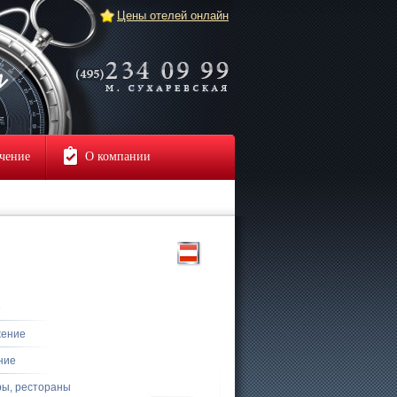
Цены отелей онлайн
чение
О компании
е
жение
ние
ры, рестораны