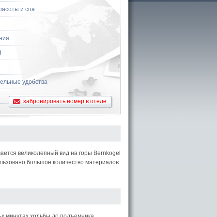
расоты и спа
ния
й
ельные удобства
забронировать номер в отеле
вается великолепный вид на горы Bernkogel
пользовано большое количество материалов
2-х минутах ходьбы до подъемника