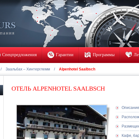
мпания
Спецпредложения
Гарантии
Программы
Ле
/
Заальбах – Хинтерглемм
/
Alpenhotel Saalbsch
ОТЕЛЬ ALPENHOTEL SAALBSCH
Описани
Располо
Размеще
Кафе, ба