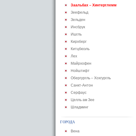
Заальбах – Хинтерглемм
Зеефельд
Зельден
Инсбрук
Ишгль
Кирхберг
Китцбюэль
Лех
Майрхофен
Нойштифт
Обергургль – Хохгургль
Санкт-Антон
Серфаус
Целль ам Зее
Шладминг
ГОРОДА
Вена