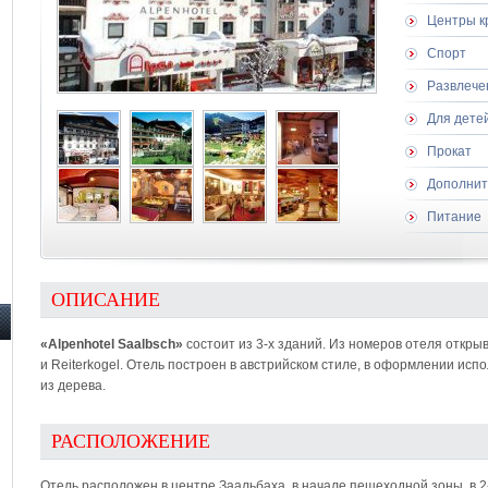
Центры к
Спорт
Развлече
Для дете
Прокат
Дополнит
Питание
ОПИСАНИЕ
«Alpenhotel Saalbsch»
состоит из 3-х зданий. Из номеров отеля откры
и Reiterkogel. Отель построен в австрийском стиле, в оформлении ис
из дерева.
РАСПОЛОЖЕНИЕ
Отель расположен в центре Заальбаха, в начале пешеходной зоны, в 