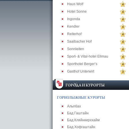
Haus Wolf
4
Hotel Sonne
4
Ingonda
4
Kendler
4
Reiterhof
4
Saalbacher Hof
4
Sonnleiten
4
Sport- & Vital-hotel Ellmau
4
Sporthotel Berger’s
4
Gasthof Unterwirt
3
ГОРНОЛЫЖНЫЕ КУРОРТЫ
Альпбах
Бад Гаштайн
Бад Кляйнкирххайм
Бад Хофгаштайн