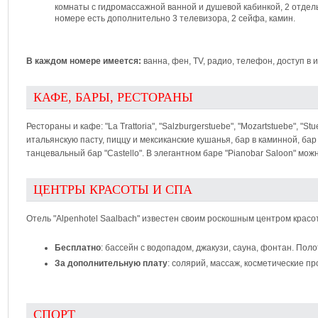
комнаты с гидромассажной ванной и душевой кабинкой, 2 отдел
номере есть дополнительно 3 телевизора, 2 сейфа, камин.
В каждом номере имеется:
ванна, фен, TV, радио, телефон, доступ в 
КАФЕ, БАРЫ, РЕСТОРАНЫ
Рестораны и кафе: "La Trattoria", "Salzburgerstuebe", "Mozartstuebe", "St
итальянскую пасту, пиццу и мексиканские кушанья, бар в каминной, бар "
танцевальный бар "Castello". В элегантном баре "Pianobar Saloon" мо
ЦЕНТРЫ КРАСОТЫ И СПА
Отель "Alpenhotel Saalbach" известен своим роскошным центром красоты
Бесплатно
: бассейн с водопадом, джакузи, сауна, фонтан. Поло
За дополнительную плату
: солярий, массаж, косметические п
СПОРТ