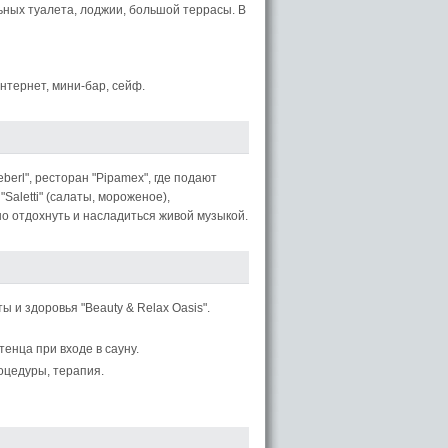
ьных туалета, лоджии, большой террасы. В
интернет, мини-бар, сейф.
ueberl", ресторан "Pipamex", где подают
Saletti" (салаты, мороженое),
жно отдохнуть и насладиться живой музыкой.
 и здоровья "Beauty & Relax Oasis".
тенца при входе в сауну.
роцедуры, терапия.