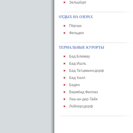
Зальцбург
ОТДЫХ НА ОЗЕРАХ
Пёрчах
Фельден
ТЕРМАЛЬНЫЕ КУРОРТЫ
Бад Блюмау
Бад Ишль
Бад Татцманнсдорф
Бад Халл
Баден
Вармбад Филлах
Лаа-ан-дер-Тайя
Лойперсдорф