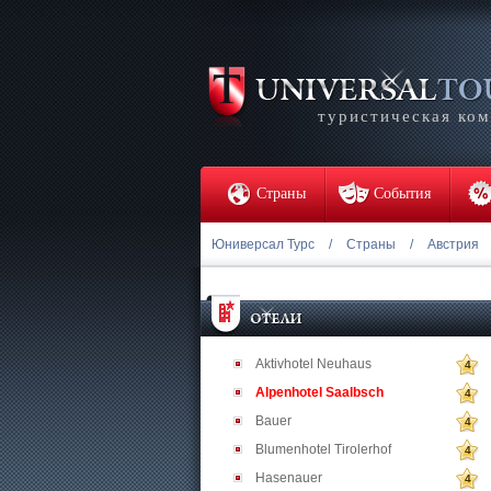
туристическая ко
Страны
События
Юниверсал Турс
/
Страны
/
Австрия
Aktivhotel Neuhaus
4
Alpenhotel Saalbsch
4
Bauer
4
Blumenhotel Tirolerhof
4
Hasenauer
4