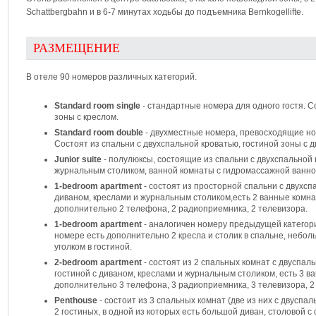
Schattbergbahn и в 6-7 минутах ходьбы до подъемника Bernkogellifte.
РАЗМЕЩЕНИЕ
В отеле 90 номеров различных категорий.
Standard room single
- стандартные номера для одного гостя. С
зоны с креслом.
Standard room double
- двухместные номера, превосходящие н
Состоят из спальни с двухспальной кроватью, гостиной зоны с 
Junior suite
- полулюксы, состоящие из спальни с двухспальной 
журнальным столиком, ванной комнаты с гидромассажной ванно
1-bedroom apartment
- состоят из просторной спальни с двухсп
диваном, креслами и журнальным столиком,есть 2 ванные комнат
дополнительно 2 телефона, 2 радиоприемника, 2 телевизора.
1-bedroom apartment
- аналогичен номеру предыдущей категори
номере есть дополнительно 2 кресла и столик в спальне, небол
уголком в гостиной.
2-bedroom apartment
- состоят из 2 спальных комнат с двуспал
гостиной с диваном, креслами и журнальным столиком, есть 3 ва
дополнительно 3 телефона, 3 радиоприемника, 3 телевизора, 2
Penthouse
- состоит из 3 спальных комнат (две из них с двуспа
2 гостиных, в одной из которых есть большой диван, столовой 