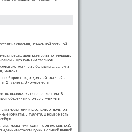
остоят из спальни, небольшой гостиной
омера предыдущей категории по площади.
диваном и журнальным столиком.
кроватью, гостиной с большим диваном и
й, балкона.
альной кроватью, отдельной гостиной с
ы, 2 туалета. В номере есть
и, но превосходит его по площади. В
ьшой обеденный стол со стульями и
ьными кроватями и креслами, отдельной
нныe комнаты, 3 туалета. В номере есть
 сейфа.
льными кроватями, одна – с односпальной),
с обеденным столом, кухни, большой ванной