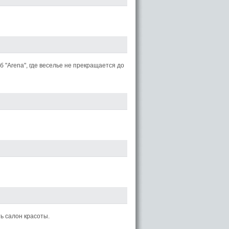
б "Arena", где веселье не прекращается до
ь салон красоты.