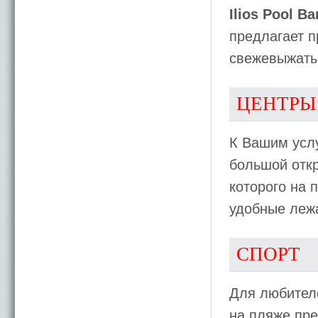
Ilios Pool Ba
предлагает п
свежевыжатые
ЦЕНТРЫ
К Вашим услу
большой откр
которого на 
удобные леж
СПОРТ
Для любителе
на пляже пр