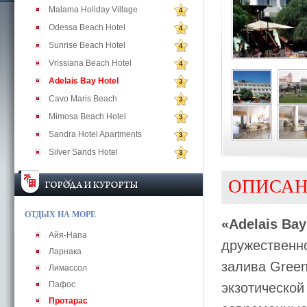
Malama Holiday Village
4
Odessa Beach Hotel
4
Sunrise Beach Hotel
4
Vrissiana Beach Hotel
4
Adelais Bay Hotel
3
Cavo Maris Beach
3
Mimosa Beach Hotel
3
Sandra Hotel Apartments
3
Silver Sands Hotel
3
ОПИСА
ОТДЫХ НА МОРЕ
«Adelais Bay
Айя-Напа
дружественн
Ларнака
залива Green
Лимассол
Пафос
экзотической
Протарас