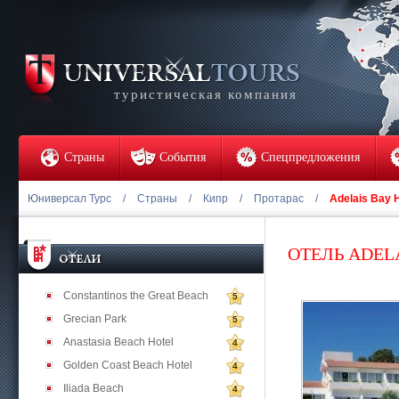
туристическая компания
Страны
События
Спецпредложения
Юниверсал Турс
/
Страны
/
Кипр
/
Протарас
/
Adelais Bay H
ОТЕЛЬ ADEL
Constantinos the Great Beach
5
Grecian Park
5
Anastasia Beach Hotel
4
Golden Coast Beach Hotel
4
Iliada Beach
4