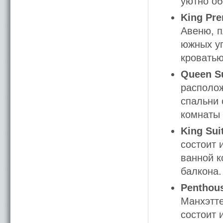
уютно об
King Pr
Авеню, п
южных уг
кроватью
Queen S
располож
спальни 
комнаты 
King Sui
состоит 
ванной к
балкона.
Penthous
Манхэтте
состоит 