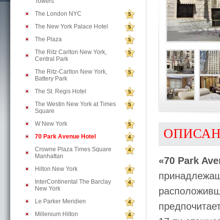
Towers
The London NYC
5
The New York Palace Hotel
5
The Plaza
5
The Ritz Carlton New York,
5
Central Park
The Ritz-Carlton New York,
5
Battery Park
The St. Regis Hotel
5
The Westin New York at Times
5
Square
W New York
5
ОПИСА
70 Park Avenue Hotel
4
Crowne Plaza Times Square
4
Manhattan
«70 Park Ave
Hilton New York
4
принадлежащи
InterContinental The Barclay
4
New York
расположивши
Le Parker Meridien
4
предпочитает
Millenium Hilton
4