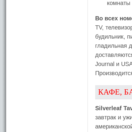
комнаты 
Во всех ном
TV, телевизо
будильник, п
гладильная д
доставляются
Journal и USA
Производитс
КАФЕ, Б
Silverleaf Ta
завтрак и уж
американско