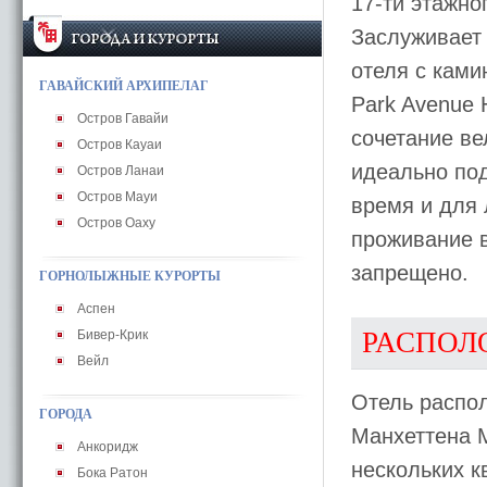
17-ти этажно
Заслуживает
отеля с ками
ГАВАЙСКИЙ АРХИПЕЛАГ
Park Avenue 
Остров Гавайи
сочетание ве
Остров Кауаи
идеально по
Остров Ланаи
Остров Мауи
время и для
Остров Оаху
проживание в
запрещено.
ГОРНОЛЫЖНЫЕ КУРОРТЫ
Аспен
РАСПОЛ
Бивер-Крик
Вейл
Отель распол
ГОРОДА
Манхеттена M
Анкоридж
нескольких к
Бока Ратон