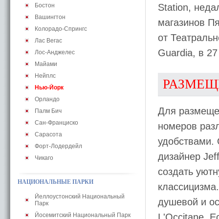
Бостон
Station, нед
Вашингтон
магазинов Пя
Колорадо-Спрингс
от Театральн
Лас Вегас
Guardia, в 2
Лос-Анджелес
Майами
Нейплс
РАЗМЕЩ
Нью-Йорк
Орландо
Для размеще
Палм Бич
Сан-Франциско
номеров раз
Сарасота
удобствами.
Форт-Лодердейл
дизайнер Jef
Чикаго
создать уют
НАЦИОНАЛЬНЫЕ ПАРКИ
классицизма
Йеллоустонский Национальный
душевой и о
Парк
Йосемитский Национальный Парк
L'Occitane. 