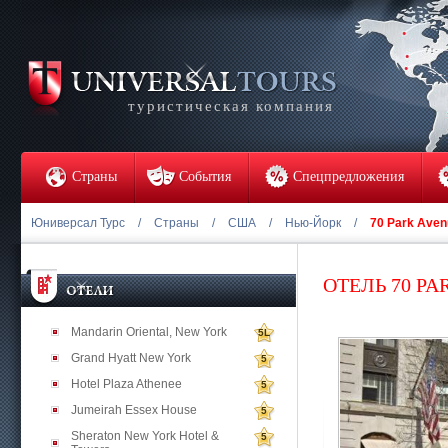
туристическая компания
Страны
События
Спецпредложения
Юниверсал Турс
/
Страны
/
США
/
Нью-Йорк
/
70 Park Aven
ОТЕЛЬ 70 PA
Mandarin Oriental, New York
5L
Grand Hyatt New York
5
Hotel Plaza Athenee
5
Jumeirah Essex House
5
Sheraton New York Hotel &
5