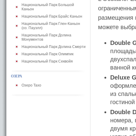
Национальный Парк Большой
ограниченны
Каньон
Национальный Парк Брайс Каньон
размещения 
Национальный Парк Глен-Каньон
можете выбра
(оз. Пауэлл)
Национальный Парк Долина
Монументов
Double 
Национальный Парк Долина Смерти
площадью
Национальный Парк Олимпик
двухспал
Национальный Парк Секвойя
ванной к
ОЗЕРА
Deluxe 
оформлен
Озеро Тахо
из спаль
гостиной
Double 
номера, 
двумя кр