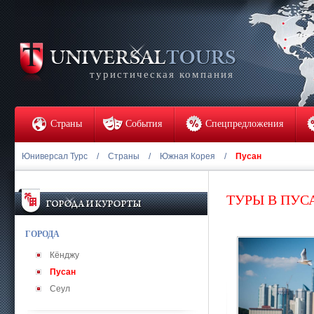
туристическая компания
Страны
События
Спецпредложения
Юниверсал Турс
/
Страны
/
Южная Корея
/
Пусан
ТУРЫ В ПУС
ГОРОДА
Кёнджу
Пусан
Сеул