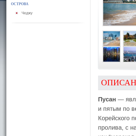
ОСТРОВА
Чеджу
ОПИСА
Пусан
— явля
и пятым по в
Корейского п
пролива, с н