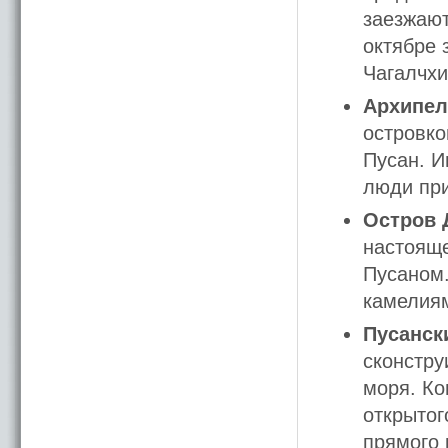
заезжают
октябре 
Чагалчхи
Архипел
островко
Пусан. И
люди при
Остров 
настояще
Пусаном.
камелиям
Пусанск
сконстру
моря. Ко
открытог
прямого 