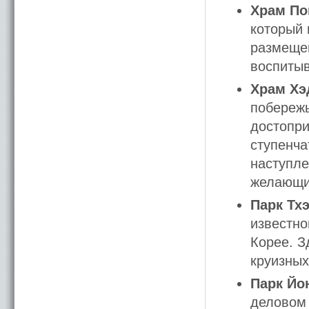
Храм По
который 
размещен
воспитыв
Храм Хэ
побережь
достопри
ступенча
наступле
желающих
Парк Тх
известно
Корее. З
круизных
Парк Йо
деловом 