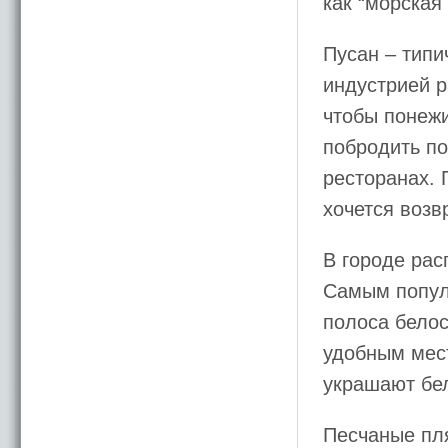
как “морская
Пусан – типи
индустрией р
чтобы понежи
побродить по
ресторанах. 
хочется возв
В городе рас
Самым попул
полоса белос
удобным мес
украшают бе
Песчаные п