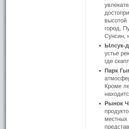
увлекате
достопри
высотой 
город, П
Сунсин, 
Ылсук-д
устье ре
где скап
Парк Гы
атмосфер
Кроме ле
находитс
Рынок Ч
продукто
местных 
представ