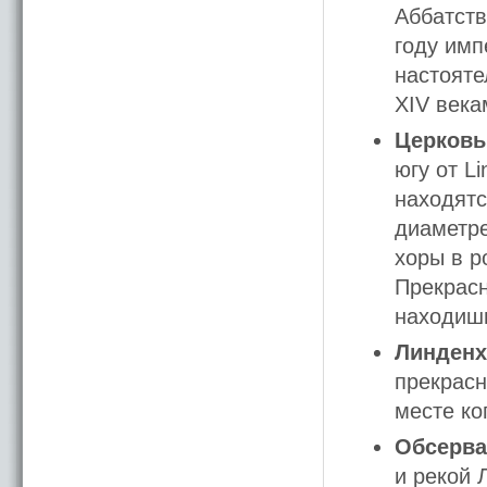
Аббатств
году имп
настояте
XIV века
Церковь
югу от L
находятс
диаметре
хоры в р
Прекрасн
находишь
Линденх
прекрасн
месте ко
Обсерва
и рекой 