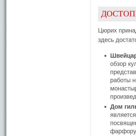
ДОСТОП
Цюрих прина
здесь достат
Швейцар
обзор ку
представ
работы н
монастыр
произвед
Дом гил
является
посвящен
фарфору