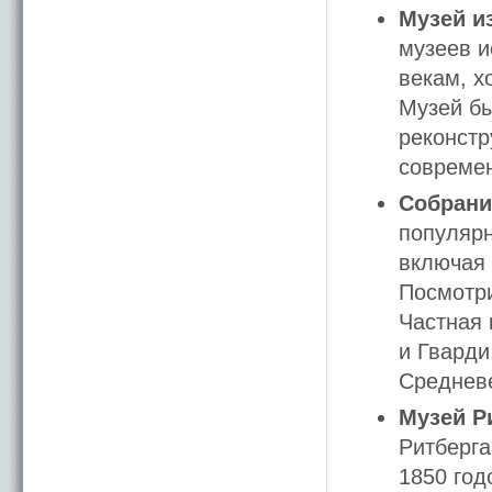
Музей и
музеев и
векам, х
Музей бы
реконстр
современ
Собрани
популярн
включая 
Посмотри
Частная 
и Гварди
Среднев
Музей Р
Ритберга
1850 год