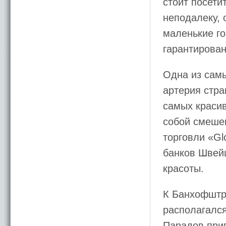
стоит посет
неподалеку, 
маленькие го
гарантирова
Одна из сам
артерия стра
самых красив
собой смешен
торговли «Gl
банков Швей
красоты.
К Банхофштра
располагался
Парадов при