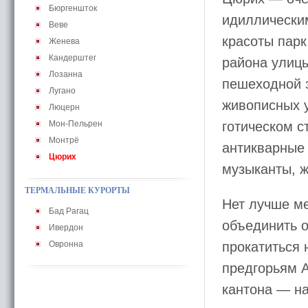
Бюргеншток
идиллически
Веве
красоты парк
Женева
Кандерштег
района улиц
Лозанна
пешеходной з
Лугано
живописных 
Люцерн
Мон-Пельрен
готическом с
Монтрё
антикварные 
Цюрих
музыканты, ж
ТЕРМАЛЬНЫЕ КУРОРТЫ
Нет лучше ме
Бад Рагац
объединить 
Ивердон
Овронна
прокатиться 
предгорьям 
кантона — на