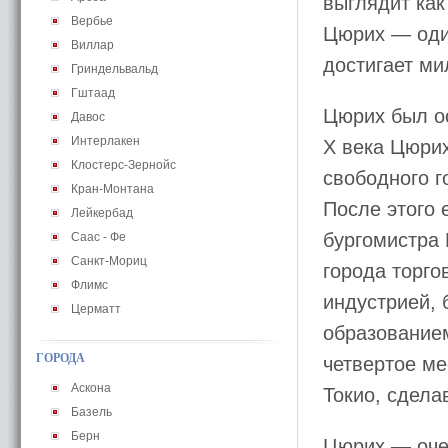
выглядит как
Вербье
Цюрих — один
Виллар
достигает ми
Гриндельвальд
Гштаад
Цюрих был ос
Давос
Интерлакен
X века Цюрих
Клостерс-Зернойс
свободного г
Кран-Монтана
После этого 
Лейкербад
бургомистра 
Саас - Фе
Санкт-Мориц
города торго
Флимс
индустрией, 
Церматт
образованием
ГОРОДА
четвертое ме
Аскона
Токио, сдел
Базель
Берн
Цюрих — оче