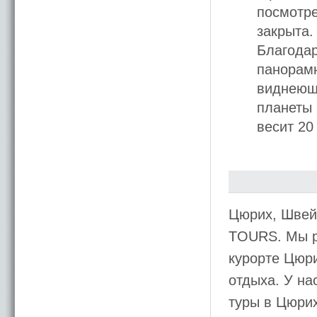
посмотре
закрыта.
Благода
панорамн
виднеющи
планеты 
весит 20
Цюрих, Швей
TOURS. Мы р
курорте Цюри
отдыха. У на
туры в Цюрих