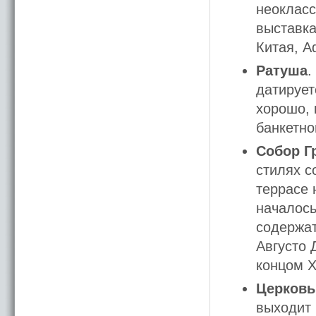
неокласс
выставка
Китая, А
Ратуша
.
датирует
хорошо, 
банкетно
Собор Г
стилях с
террасе 
началось
содержат
Августо 
концом X
Церковь
выходит 