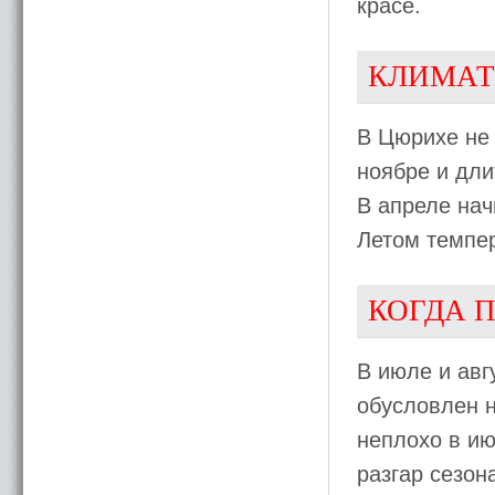
красе.
КЛИМАТ
В Цюрихе не 
ноябре и дли
В апреле нач
Летом темпер
КОГДА 
В июле и авг
обусловлен н
неплохо в ию
разгар сезон