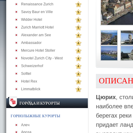
Renaissance Zurich
5
Savoy Baur en Ville
5
Widder Hotel
5
Zurich Marriott Hotel
5
Alexander am See
4
Ambassador
4
Mercure Hotel Stoller
4
Novotel Zurich City - West
4
Schweizerhof
4
Sofitel
4
ОПИСА
Hotel Rex
3
Limmatblick
3
Цюрих
, сто
наиболее вп
берегах реки
ГОРНОЛЫЖНЫЕ КУРОРТЫ
придает лан
Алеч
Ароза