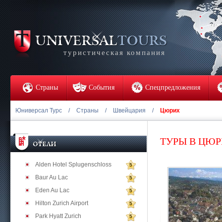
туристическая компания
Страны
События
Спецпредложения
Юниверсал Турс
/
Страны
/
Швейцария
/
Цюрих
ТУРЫ В ЦЮ
Alden Hotel Splugenschloss
5
Baur Au Lac
5
Eden Au Lac
5
Hilton Zurich Airport
5
Park Hyatt Zurich
5