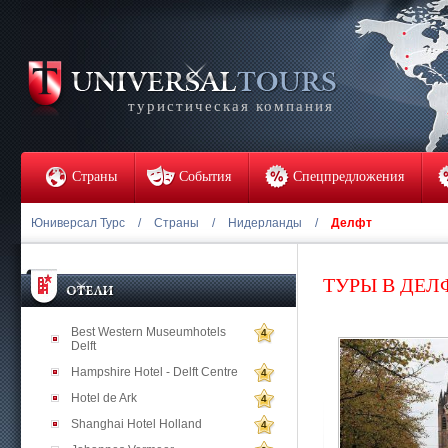
туристическая компания
Страны
События
Спецпредложения
Юниверсал Турс
/
Страны
/
Нидерланды
/
Делфт
ТУРЫ В ДЕЛ
Best Western Museumhotels
4
Delft
Hampshire Hotel - Delft Centre
4
Hotel de Ark
4
Shanghai Hotel Holland
4