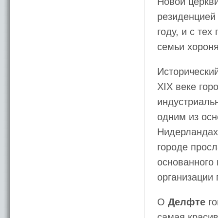
Новой церкв
резиденцией 
году, и с те
семьи хороня
Исторически
XIX веке гор
индустриаль
одним из осн
Нидерландах
городе просл
основанного 
организации
О
Делфте
го
самая краси