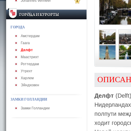
Johannes Vermeer
3
ГОРОДА
Амстердам
Гаага
Делфт
Маастрихт
Роттердам
Утрехт
ОПИСА
Харлем
Эйндховен
Делфт
(Delf
ЗАМКИ ГОЛЛАНДИИ
Нидерландах,
Замки Голландии
полпути меж
ходит городс