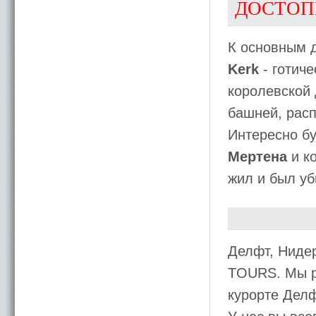
ДОСТОП
К основным 
Kerk
- готиче
королевской
башней, рас
Интересно б
Мертена
и к
жил и был уб
Делфт, Ниде
TOURS. Мы р
курорте Делф