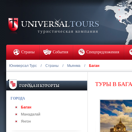
туристическая компания
Страны
События
Спецпредложения
Юниверсал Турс
/
Страны
/
Мьянма
/
Баган
ТУРЫ В БАГ
ГОРОДА
Баган
Манадалай
Янгон