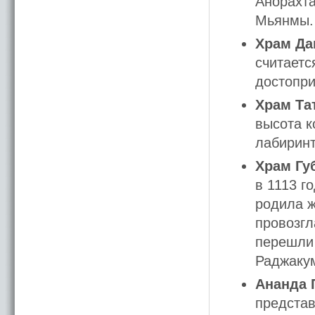
Анорахта
Мьянмы.
Храм Да
считаетс
достопри
Храм Та
высота к
лабиринт
Храм Гу
в 1113 г
родила ж
провозгл
перешли 
Раджакум
Ананда 
представ