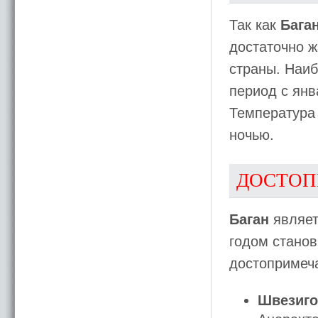
Так как
Бага
достаточно ж
страны. Наи
период с янв
Температура 
ночью.
ДОСТОП
Баган
являет
годом станов
достопримеча
Швезиго