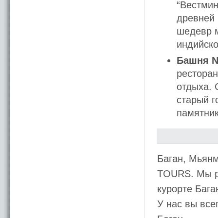
“Вестмин
древней 
шедевр м
индийско
Башня N
ресторан
отдыха. 
старый г
памятни
Баган, Мьян
TOURS. Мы р
курорте Бага
У нас вы все