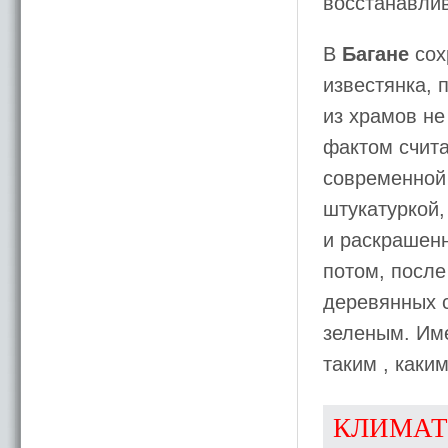
восстанавли
В
Багане
сох
известянка, 
из храмов не
фактом счита
современной
штукатуркой,
и раскрашен
потом, после
деревянных 
зеленым. Име
таким , каки
КЛИМАТ