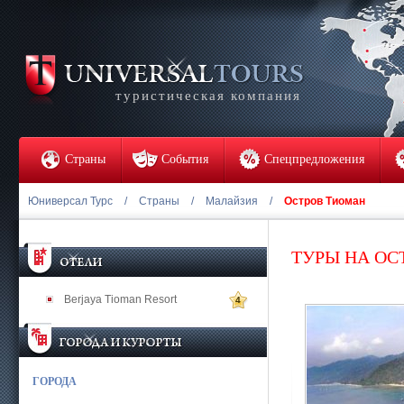
туристическая компания
Страны
События
Спецпредложения
Юниверсал Турс
/
Страны
/
Малайзия
/
Остров Тиоман
ТУРЫ НА ОС
Berjaya Tioman Resort
4
ГОРОДА