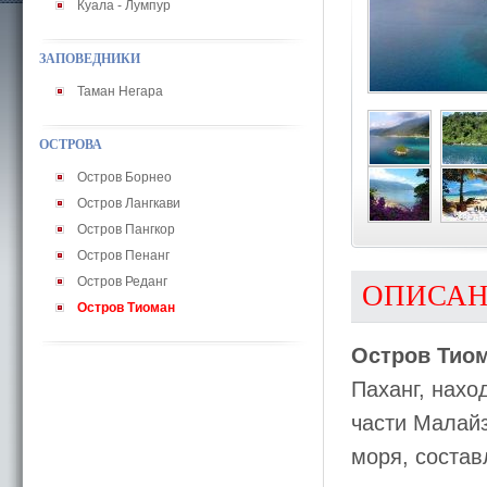
Куала - Лумпур
ЗАПОВЕДНИКИ
Таман Негара
ОСТРОВА
Остров Борнео
Остров Лангкави
Остров Пангкор
Остров Пенанг
Остров Реданг
ОПИСА
Остров Тиоман
Остров Тио
Паханг, нахо
части Малай
моря, состав