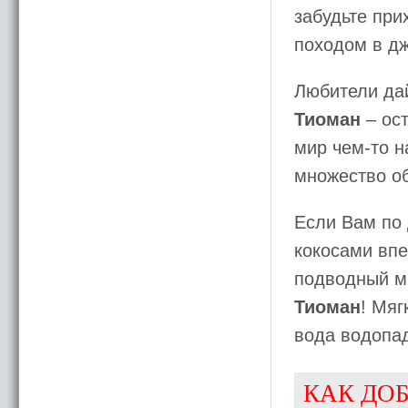
забудьте при
походом в дж
Любители дай
Тиоман
– ос
мир чем-то н
множество об
Если Вам по 
кокосами впе
подводный м
Тиоман
! Мяг
вода водопа
КАК ДО