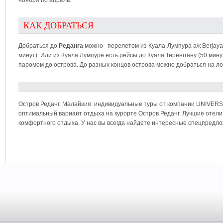
ноября по апрель.
КАК ДОБРАТЬСЯ
Добраться до
Реданга
можно перелетом из Куала-Лумпура а/к Berjaya Ai
минут). Или из Куала Лумпуре есть рейсы до Куала Теренггану (50 мину
паромом до острова. До разных концов острова можно добраться на ло
Остров Реданг, Малайзия: индивидуальные туры от компании UNIVE
оптимальный вариант отдыха на курорте Остров Реданг. Лучшие отели 
комфортного отдыха. У нас вы всегда найдете интересные спецпредлож