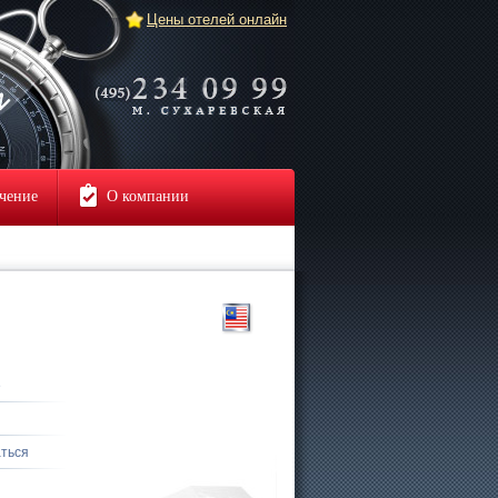
Цены отелей онлайн
чение
О компании
е
аться