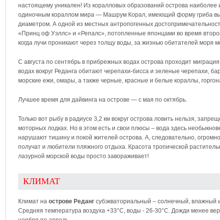
настоящему уникален! Из коралловых образований острова наиболее
одиночным кораллом мира — Машрум Корал, имеющий форму гриба вы
диаметром. А одной из местных антропогенных достопримечательнос
«Принц оф Уэллс» и «Репалс», потопленные японцами во время второй
когда лучи проникают через толщу воды, за жизнью обитателей моря м
С августа по сентябрь в прибрежных водах острова проходит миграция
водах вокруг Реданга обитают черепахи-бисса и зеленые черепахи, бар
морские ежи, омары, а также черные, красные и белые кораллы, горгона
Лучшее время для дайвинга на острове — с мая по октябрь.
Только вот рыбу в радиусе 3,2 км вокруг острова ловить нельзя, запре
моторных лодках. Но в этом есть и свои плюсы – вода здесь необыкнов
нарушают тишину и покой жителей острова. А, следовательно, огромно
получат и любители пляжного отдыха. Красота тропической растител
лазурной морской воды просто завораживает!
КЛИМАТ
Климат на
острове Реданг
субэкваториальный – солнечный, влажный и
Средняя температура воздуха +33°C, воды - 26-30°C. Дожди менее вер