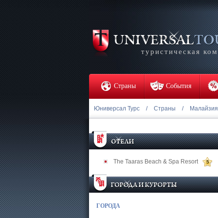
туристическая ко
Страны
События
Юниверсал Турс
/
Страны
/
Малайзия
The Taaras Beach & Spa Resort
5
ГОРОДА