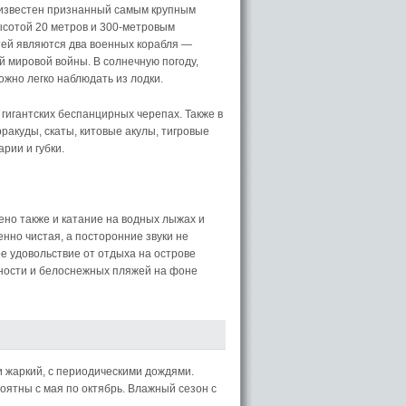
 известен признанный самым крупным
сотой 20 метров и 300-метровым
тей являются два военных корабля —
 мировой войны. В солнечную погоду,
ожно легко наблюдать из лодки.
 гигантских беспанцирных черепах. Также в
ракуды, скаты, китовые акулы, тигровые
рии и губки.
щено также и катание на водных лыжах и
енно чистая, а посторонние звуки не
е удовольствие от отдыха на острове
ьности и белоснежных пляжей на фоне
 жаркий, с периодическими дождями.
оятны с мая по октябрь. Влажный сезон с