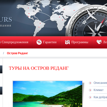
мпания
Спецпредложения
Гарантии
Программы
Ле
/
Остров Реданг
ТУРЫ НА ОСТРОВ РЕДАНГ
Описани
Климат
Как добр