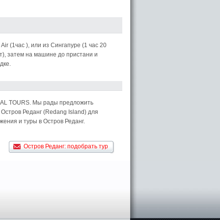
r (1час ), или из Сингапуре (1 час 20
т), затем на машине до пристани и
дке.
RSAL TOURS. Мы рады предложить
Остров Реданг (Redang Island) для
ения и туры в Остров Реданг.
Остров Реданг: подобрать тур