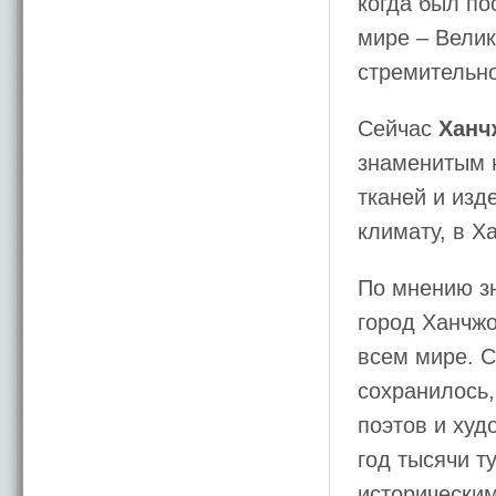
когда был по
мире – Велик
стремительно
Сейчас
Ханч
знаменитым 
тканей и изд
климату, в Х
По мнению з
город Ханчжо
всем мире. С
сохранилось,
поэтов и худ
год тысячи т
исторически