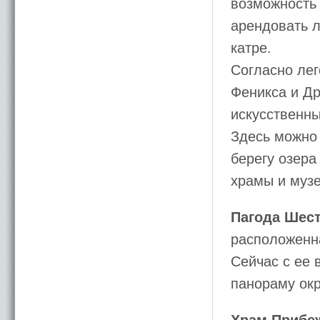
возможность
арендовать л
катре.
Согласно лег
Феникса и Др
искусственны
Здесь можно 
берегу озер
храмы и музе
Пагода Шес
расположенна
Сейчас с ее 
панораму окр