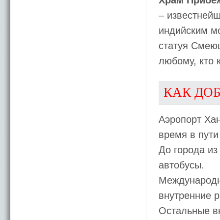
Храм Прибе
– известнейш
индийским мо
статуя Смеющ
любому, кто 
КАК ДО
Аэропорт Хан
время в пути
До города из
автобусы.
Международн
внутренние р
Остальные в