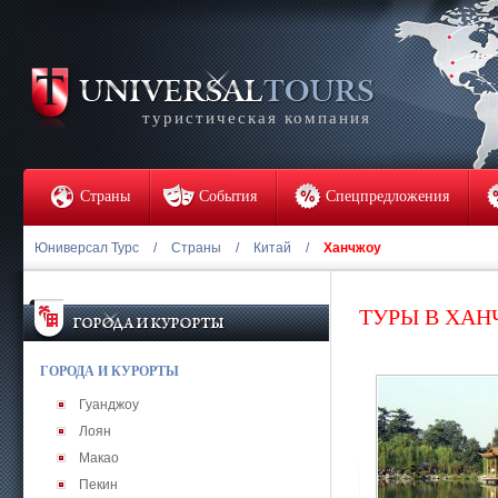
туристическая компания
Страны
События
Спецпредложения
Юниверсал Турс
/
Страны
/
Китай
/
Ханчжоу
ТУРЫ В ХА
ГОРОДА И КУРОРТЫ
Гуанджоу
Лоян
Макао
Пекин