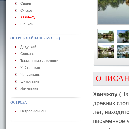
Сиань
Сучжоу
Ханчжоу
Шанхай
ОСТРОВ ХАЙНАНЬ (БУХТЫ)
Дадунхай
Саньявань
Термальные источники
Хайтаньван
Чинсуйвань
ОПИСА
Шимэйвань
Ялуньвань
Ханчжоу
(Ha
древних стол
ОСТРОВА
лет, находит
Остров Хайнань
письменное у