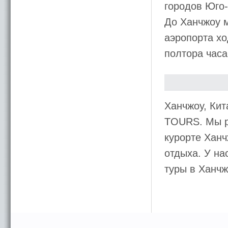
городов Юго-
До Ханчжоу м
аэропорта хо
полтора часа
Ханчжоу, Ки
TOURS. Мы р
курорте Ханч
отдыха. У на
туры в Ханчж