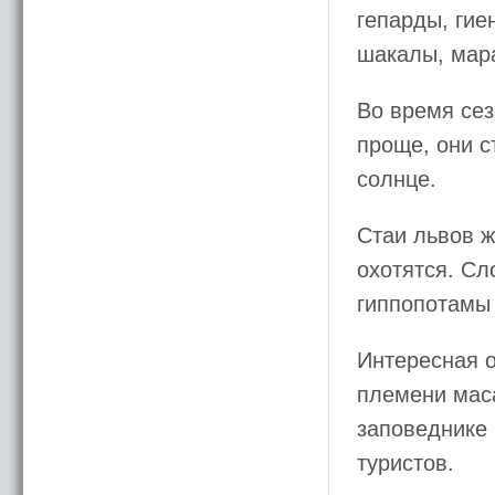
гепарды, гие
шакалы, мар
Во время сез
проще, они с
солнце.
Стаи львов ж
охотятся. Сл
гиппопотамы 
Интересная о
племени маса
заповеднике
туристов.