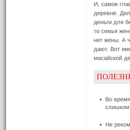
И, самое гла
деревне. Дел
деньги для б
то семья жен
нет жены. А 
дают. Вот им
масайской д
ПОЛЕЗН
Во время
слишком 
Не реком