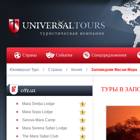
туристическая компания
Страны
События
Спецпредложения
Юниверсал Турс
/
Страны
/
Кения
/
Заповедник Масаи-Мара
ТУРЫ В ЗАП
Mara Simba Lodge
5
Mara Sopa Lodge
5
Sarova Mara Camp
5
Mara Serena Safari Lodge
4
The Mara Safari Club
4