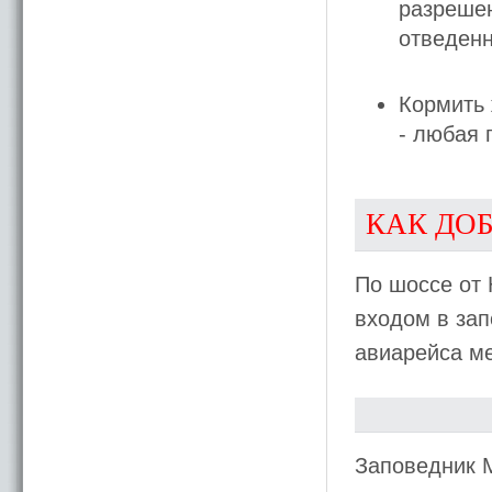
разрешен
отведенн
Кормить
- любая 
КАК ДО
По шоссе от 
входом в за
авиарейса м
Заповедник 