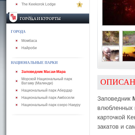
The Keekorok Lodge
3
ГОРОДА
Момбаса
Найроби
НАЦИОНАЛЬНЫЕ ПАРКИ
Заповедник Масаи-Мара
Морской Нaциональный парк
ОПИСА
Ватаму (Малинди)
Национальный парк Абердар
Заповедник
Национальный парк Амбосели
Национальный парк озеро Накуру
влюбленных в
карточкой Ке
закатов и са