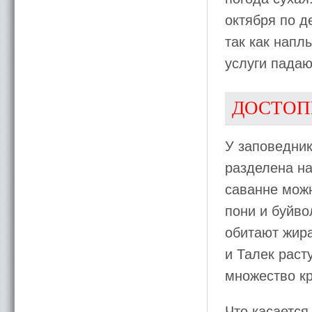
октября по д
так как напл
услуги падаю
ДОСТОП
У заповедни
разделена на
саванне можн
пони и буйво
обитают жир
и Талек раст
множество к
Что касается