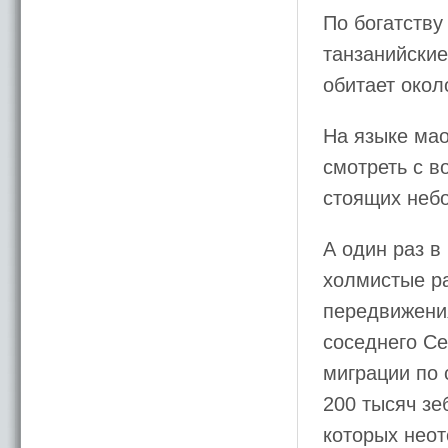
По богатству
танзанийские
обитает окол
На языке мао
смотреть с в
стоящих неб
А один раз в
холмистые ра
передвижения
соседнего Се
миграции по 
200 тысяч зе
которых нео