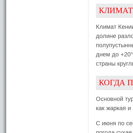
КЛИМАТ
Климат Кении
долине разло
полупустынны
днем до +20°
страны кругл
КОГДА 
Основной тур
как жаркая и
С июня по се
погода сухая