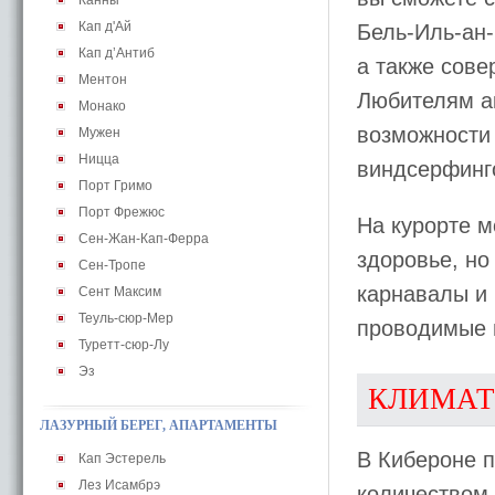
Канны
Кап д'Ай
Бель-Иль-ан-
Кап д’Антиб
а также сове
Ментон
Любителям а
Монако
возможности
Мужен
Ницца
виндсерфинг
Порт Гримо
Порт Фрежюс
На курорте м
Сен-Жан-Кап-Ферра
здоровье, но
Сен-Тропе
карнавалы и 
Сент Максим
Теуль-сюр-Мер
проводимые 
Туретт-сюр-Лу
Эз
КЛИМАТ
ЛАЗУРНЫЙ БЕРЕГ, АПАРТАМЕНТЫ
В Кибероне 
Кап Эстерель
Лез Исамбрэ
количеством 