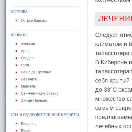
ОСТРОВА
ЛЕЧЕНИ
Остров Корсика
Следует отме
ПРОВАНС
климатом и 
Авиньон
Арль
талассотерап
Бандоль
В Кибероне н
Горд
талассотера
Ле Бо де Прованс
Ле Понте
себя крытый 
Марсель
до 33°C океа
Сен-Реми-де-Прованс
множество са
Экс-ан-Прованс
самым совре
СПА И ОЗДОРОВИТЕЛЬНЫЕ КУРОРТЫ
предлагаемы
Биарриц
лечебных про
Виши