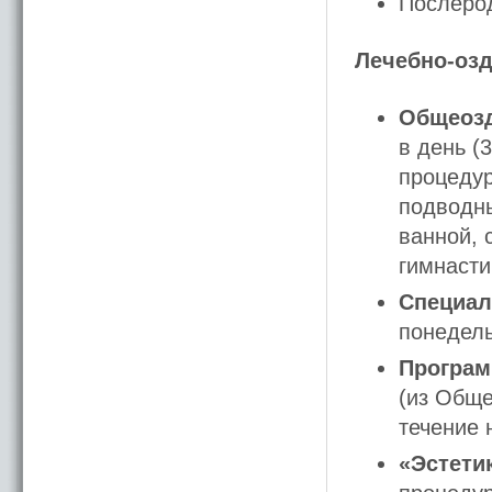
Послеро
Лечебно-оз
Общеозд
в день (
процедур
подводн
ванной, 
гимнасти
Специал
понедел
Програм
(из Обще
течение 
«Эстетик