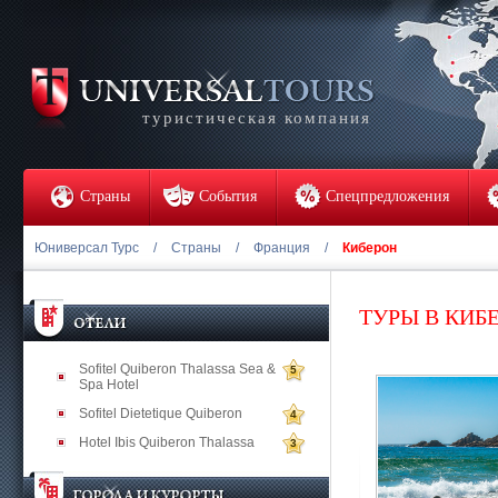
туристическая компания
Страны
События
Спецпредложения
Юниверсал Турс
/
Страны
/
Франция
/
Киберон
ТУРЫ В КИБ
Sofitel Quiberon Thalassa Sea &
5
Spa Hotel
Sofitel Dietetique Quiberon
4
Hotel Ibis Quiberon Thalassa
3