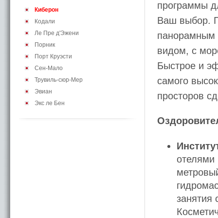
программы дл
Киберон
Ваш выбор. П
Кодали
Ле Пре д'Эжени
панорамным 
Порник
видом, с мор
Порт Круэсти
Быстрое и э
Сен-Мало
самого высок
Трувиль-сюр-Мер
Эвиан
просторов с
Экс ле Бен
Оздоровите
Институ
отелями S
метровый
гидромас
занятия 
Косметич