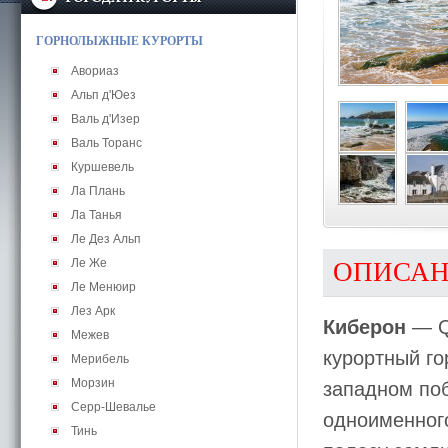
ГОРНОЛЫЖНЫЕ КУРОРТЫ
Авориаз
Альп д'Юез
Валь д'Изер
Валь Торанс
Куршевель
Ла Плань
Ла Танья
Ле Дез Альп
Ле Же
ОПИСА
Ле Менюир
Лез Арк
Киберон
— Q
Межев
курортный го
Мерибель
Морзин
западном поб
Серр-Шевалье
одноименного
Тинь