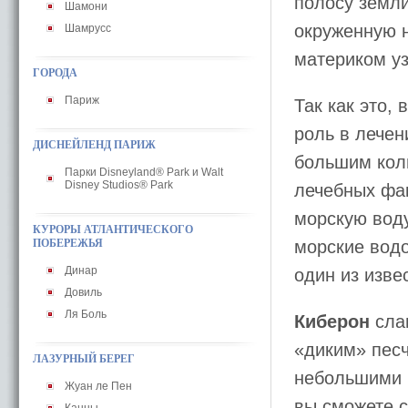
полосу земли
Шамони
окруженную 
Шамрусс
материком у
ГОРОДА
Париж
Так как это,
роль в лечен
ДИСНЕЙЛЕНД ПАРИЖ
большим коли
Парки Disneyland® Park и Walt
Disney Studios® Park
лечебных фа
морскую вод
КУРОРЫ АТЛАНТИЧЕСКОГО
ПОБЕРЕЖЬЯ
морские водо
Динар
один из изве
Довиль
Ля Боль
Киберон
сла
«диким» пес
ЛАЗУРНЫЙ БЕРЕГ
небольшими п
Жуан ле Пен
вы сможете с