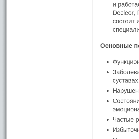
и работа
Decleor, 
состоит 
специали
Основные п
Функцион
Заболева
суставах
Нарушен
Состояни
эмоциона
Частые р
Избыточн